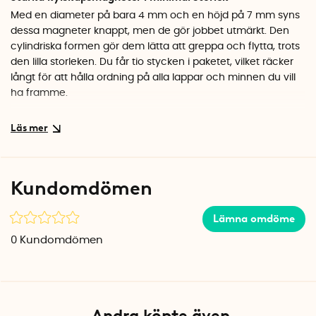
Med en diameter på bara 4 mm och en höjd på 7 mm syns
dessa magneter knappt, men de gör jobbet utmärkt. Den
cylindriska formen gör dem lätta att greppa och flytta, trots
den lilla storleken. Du får tio stycken i paketet, vilket räcker
långt för att hålla ordning på alla lappar och minnen du vill
ha framme.
Stilren look till anslagstavlan
Den matta svarta ytan ger magneterna ett diskret och
modernt uttryck. De smälter in på de flesta magnetiska ytor
och låter dina foton och dokument stå i fokus istället för att
Kundomdömen
dra uppmärksamheten till sig själva.
Specifikationer
Lämna omdöme
Mått: Ø 0,4 x H 0,7 cm
0
Kundomdömen
Antal: 10 st
Material: Stål
Färg: Svart
Andra köpte även