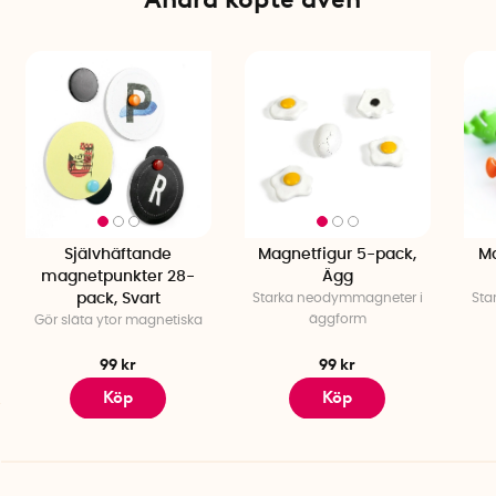
Självhäftande
Magnetfigur 5-pack,
Ma
magnetpunkter 28-
Ägg
pack, Svart
Starka neodymmagneter i
Sta
äggform
Gör släta ytor magnetiska
99 kr
99 kr
Köp
Köp