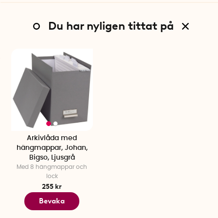
Du har nyligen tittat på
Arkivlåda med
hängmappar, Johan,
Bigso, Ljusgrå
Med 8 hängmappar och
lock
255 kr
Bevaka