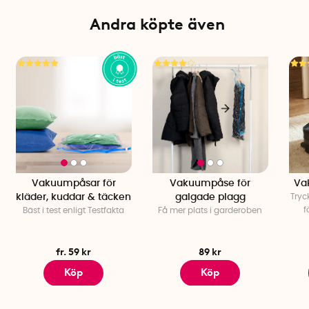
Andra köpte även
Vakuumpåsar för
Vakuumpåse för
Va
kläder, kuddar & täcken
galgade plagg
Tryc
f
Bäst i test enligt Testfakta
Få mer plats i garderoben
fr. 59 kr
89 kr
Köp
Köp