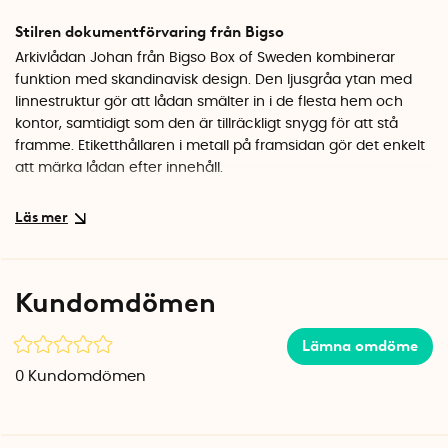
Stilren dokumentförvaring från Bigso
Arkivlådan Johan från Bigso Box of Sweden kombinerar
funktion med skandinavisk design. Den ljusgråa ytan med
linnestruktur gör att lådan smälter in i de flesta hem och
kontor, samtidigt som den är tillräckligt snygg för att stå
framme. Etiketthållaren i metall på framsidan gör det enkelt
att märka lådan efter innehåll.
Praktisk storlek för A4-dokument
Med måtten 35 x 18,5 x 27 cm rymmer lådan standard A4-
hängmappar och passar bra i en bokhylla eller på en hylla i
garderoben. Locket skyddar innehållet från damm och
Kundomdömen
håller ordningen intakt.
Specifikationer
Lämna omdöme
Mått: 35 x 18,5 x 27 cm (L x B x D)
0
Kundomdömen
Material: Papperslaminat
Färg: Ljusgrå
Innehåll: 8 st hängmappar och lock ingår