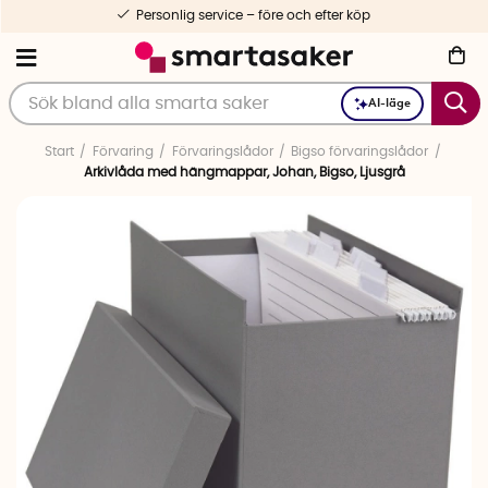
Personlig service – före och efter köp
AI-läge
Start
Förvaring
Förvaringslådor
Bigso förvaringslådor
Arkivlåda med hängmappar, Johan, Bigso, Ljusgrå