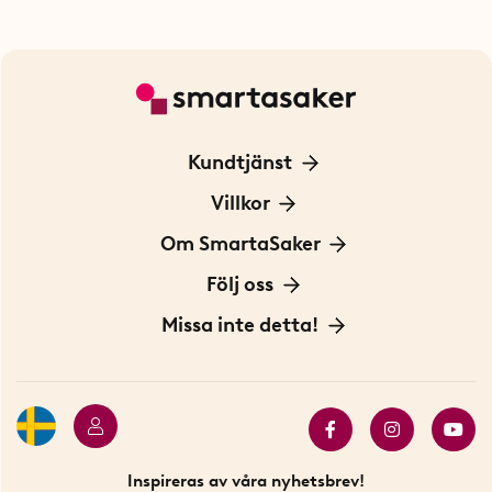
Kundtjänst
Kontakta oss
Villkor
För Företag
Frakt och leverans
Om SmartaSaker
Personuppgiftspolicy
Om oss
Följ oss
Köpvillkor
Vår historia
Blogg: Smarta tips
Missa inte detta!
Betalning
Hållbarhet
Press
Presentkort
Butiker i Stockholm
Samarbeten
Bäst i test
Innovatörer
Bästsäljare
Fyndhörnan
Inspireras av våra nyhetsbrev!