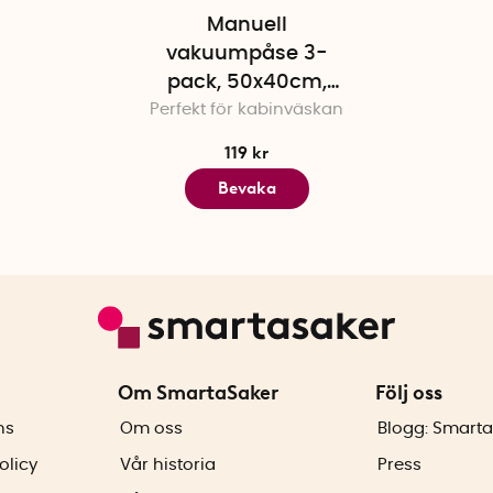
Manuell
vakuumpåse 3-
pack, 50x40cm,
Perfekt för kabinväskan
Domopak
119 kr
Bevaka
Om SmartaSaker
Följ oss
ns
Om oss
Blogg: Smarta
olicy
Vår historia
Press