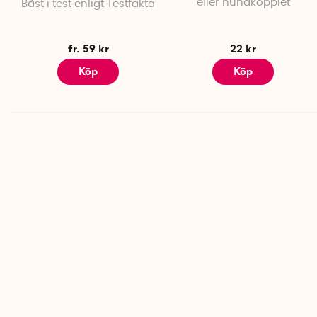
eller hundkopplet
Bäst i test enligt Testfakta
fr. 59 kr
22 kr
Köp
Köp