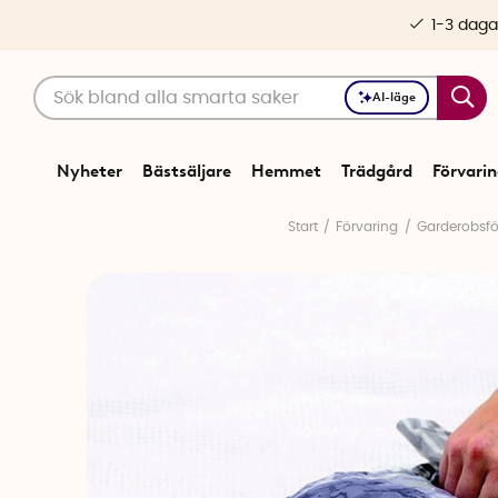
1-3 daga
AI-läge
Nyheter
Bästsäljare
Hemmet
Trädgård
Förvari
Start
Förvaring
Garderobsfö