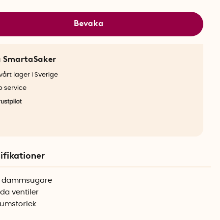
Bevaka
a SmartaSaker
årt lager i Sverige
b service
ifikationer
an dammsugare
gda ventiler
iumstorlek