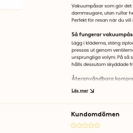
Vakuumpåsar som gör det e
dammsugare, utan rullar hel
Perfekt för resan när du vi
Så fungerar vakuumpås
Lägg i kläderna, stäng zipl
pressas ut genom ventilern
ursprungliga volym. På så s
hålls dessutom skyddade fr
Återanvändbara kompre
Paketet innehåller tre vaku
byxor och mindre jackor. P
praktiska på hemresan när 
Kundomdömen
Specifikationer
Mått: 50 x 40 cm
Antal: 3 st