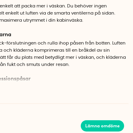
nkelt att packa mer i väskan. Du behöver ingen
t enkelt ut luften via de smarta ventilerna på sidan.
ll maximera utrymmet i din kabinväska.
arna
ock-förslutningen och rulla ihop påsen från botten. Luften
a och kläderna komprimeras till en bråkdel av sin
ätt får du plats med betydligt mer i väskan, och kläderna
ån fukt och smuts under resan.
ssionspåsar
umpåsar i mediumstorlek som passar utmärkt för tröjor,
åsarna går att använda om och om igen, så de är lika
du behöver få plats med smutstvätten.
Lämna omdöme