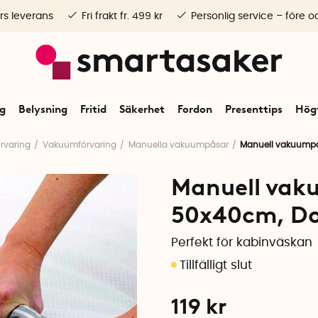
rs leverans
Fri frakt fr. 499 kr
Personlig service – före o
ng
Belysning
Fritid
Säkerhet
Fordon
Presenttips
Högt
rvaring
Vakuumförvaring
Manuella vakuumpåsar
Manuell vakuump
Manuell vak
50x40cm, D
Perfekt för kabinväskan
119
kr