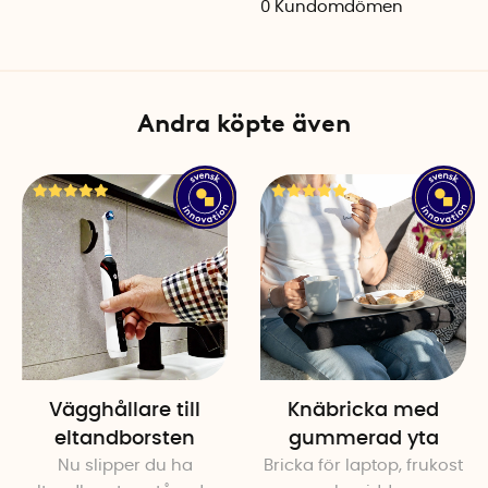
0
Kundomdömen
Material: PE + PA
Färg: Klar/grå
Andra köpte även
Vägghållare till
Knäbricka med
eltandborsten
gummerad yta
Nu slipper du ha
Bricka för laptop, frukost