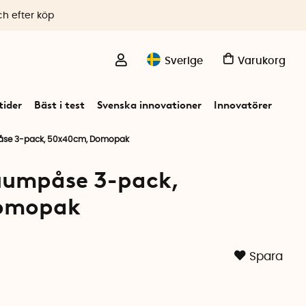
ch efter köp
Sverige
Varukorg
ider
Bäst i test
Svenska innovationer
Innovatörer
åse 3-pack, 50x40cm, Domopak
uumpåse 3-pack,
omopak
Spara