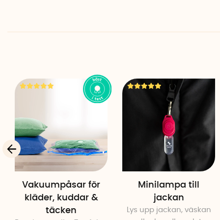
Vakuumpåsar för
Minilampa till
kläder, kuddar &
jackan
täcken
Lys upp jackan, väskan