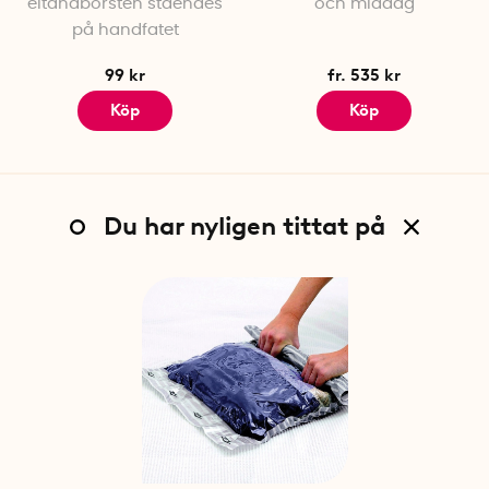
eltandborsten ståendes
och middag
på handfatet
99 kr
fr. 535 kr
Köp
Köp
Du har nyligen tittat på