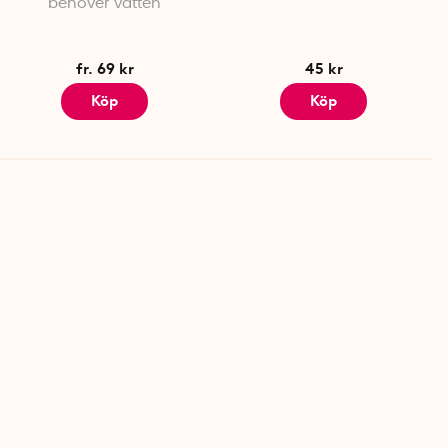
behöver vatten
fr. 69 kr
45 kr
Köp
Köp