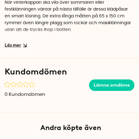
När vinterkappan ska vila över sommaren eller
festklänningen väntar på nästa tillfälle är dessa klädpåsar
en smart lösning. De extra långa måtten på 65 x 150 cm
rymmer även längre plagg som rockar och maxiklänningar
utan att de trycks ihop i botten.
Enkel att använda
Klädpåsarna dras enkelt över galgen uppifrån, utan
krångliga dragkedjor. Det tunna men skyddande
plastmaterialet håller damm och ludd borta samtidigt som
Kundomdömen
plaggen får andas. En smidig lösning som förenklar din
klädförvaring.
Lämna omdöme
Specifikationer
0
Kundomdömen
Mått: 65 x 150 cm
Antal: 3 st
Material: Transparent plast
Varumärke: Rayen
Andra köpte även