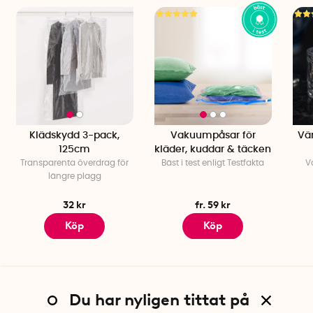
Klädskydd 3-pack,
Vakuumpåsar för
Vä
125cm
kläder, kuddar & täcken
Transparenta överdrag för
Bäst i test enligt Testfakta
V
längre plagg
32 kr
fr. 59 kr
Köp
Köp
Du har nyligen tittat på