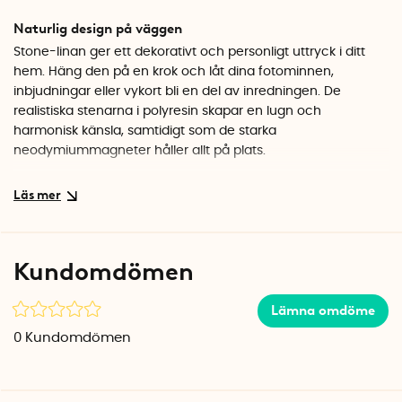
Naturlig design på väggen
Stone-linan ger ett dekorativt och personligt uttryck i ditt
hem. Häng den på en krok och låt dina fotominnen,
inbjudningar eller vykort bli en del av inredningen. De
realistiska stenarna i polyresin skapar en lugn och
harmonisk känsla, samtidigt som de starka
neodymiummagneter håller allt på plats.
Flexibel korthållare för goda minnen
Den böjliga metalllinan gör det enkelt att byta ut bilder och
kort efter säsong eller humör. Perfekt för den som vill visa
upp barnens teckningar, semesterfoton eller andra minnen
Kundomdömen
utan att behöva rama in allting. Stenarna kan placeras var
du vill längs linan för att skapa precis den komposition du
Lämna omdöme
önskar.
0
Kundomdömen
Specifikationer
Längd: 150 cm
Antal magneter: 8 st