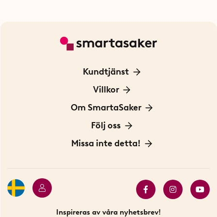
Kundtjänst
Kontakta oss
Villkor
För Företag
Frakt och leverans
Om SmartaSaker
Personuppgiftspolicy
Om oss
Följ oss
Köpvillkor
Vår historia
Blogg: Smarta tips
Missa inte detta!
Betalning
Hållbarhet
Press
Presentkort
Butiker i Stockholm
Samarbeten
Bäst i test
Innovatörer
Bästsäljare
Fyndhörnan
Inspireras av våra nyhetsbrev!