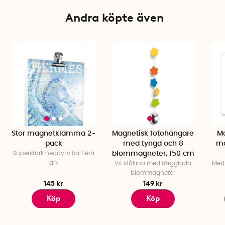
Material: Neodymium, polyresin, metall
Färg: Grå stenar, silverfärgad lina
Andra köpte även
Stor magnetklämma 2-
Magnetisk fotohängare
Ma
pack
med tyngd och 8
ma
Superstark neodym för flera
blommagneter, 150 cm
ark
Vit stållina med färgglada
Med 
blommagneter
145 kr
149 kr
Köp
Köp