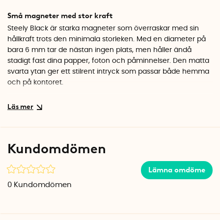
Små magneter med stor kraft
Steely Black är starka magneter som överraskar med sin
hållkraft trots den minimala storleken. Med en diameter på
bara 6 mm tar de nästan ingen plats, men håller ändå
stadigt fast dina papper, foton och påminnelser. Den matta
svarta ytan ger ett stilrent intryck som passar både hemma
och på kontoret.
Praktiskt 10-pack
Du får tio minimagneter i varje förpackning, så det finns gott
om utrymme att sätta upp recept på kylskåpet, scheman
på anslagstavlan eller vykort på den magnetiska
Kundomdömen
whiteboardtavlan. Tack vare sin neutrala färg fungerar de
som diskreta kylskåpsmagneter som låter innehållet stå i
Lämna omdöme
fokus.
0
Kundomdömen
Specifikationer
Mått: Ø 0,6 x H 0,3 cm
Antal: 10 st