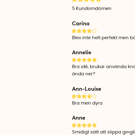
Ljusringarna är tillverkad
5
Kundomdömen
hållbart. Du kan använda d
funktion. När du byter ljus t
Carina
Specifikationer
Blev inte helt perfekt men bä
Material: Silikon
Färg: 2 x vita & 2 x transpar
Annelie
Antal per förpackning: 4
Svensk innovatör: Camilla &
Bra idé, brukar använda knä
ända ner?
Ann-Louise
Bra men dyra
Anne
Smidigt sätt att slippa gingli