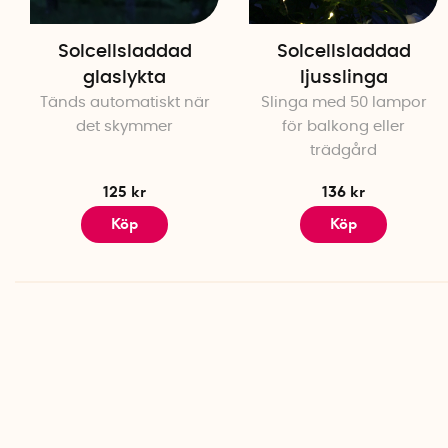
Solcellsladdad
Solcellsladdad
glaslykta
ljusslinga
Tänds automatiskt när
Slinga med 50 lampor
det skymmer
för balkong eller
trädgård
125 kr
136 kr
Köp
Köp