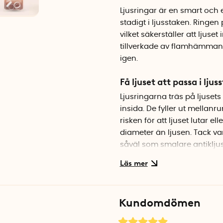
Ljusringar är en smart och e
stadigt i ljusstaken. Ringen 
vilket säkerställer att ljuset 
tillverkade av flamhämman
igen.
Få ljuset att passa i ljus
Ljusringarna träs på ljuset
insida. De fyller ut mellanr
risken för att ljuset lutar e
diameter än ljusen. Tack var
såväl som smalare antikljus
Gör så här
Sätt ljusringen längst ner på
försiktigt så att ljuset står s
Kundomdömen
Återanvändbara och hål