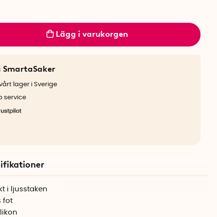
Lägg i varukorgen
a SmartaSaker
årt lager i Sverige
b service
ifikationer
kt i ljusstaken
 fot
ilikon