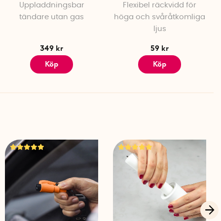
Uppladdningsbar
Flexibel räckvidd för
tändare utan gas
höga och svåråtkomliga
ljus
349 kr
59 kr
Köp
Köp