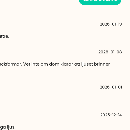
e av flamhämmande silikon som tål värme och är mycket
em om och om igen utan att de tappar form eller
ar du bort ringen och sätter den på ett nytt ljus.
2026-01-19
ttre.
enta
2026-01-08
 Lars Lindqvist
ckformar. Vet inte om dom klarar att ljuset brinner
2026-01-01
2025-12-14
ga ljus.