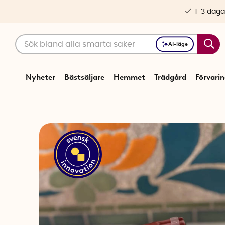
1-3 daga
AI-läge
Nyheter
Bästsäljare
Hemmet
Trädgård
Förvari