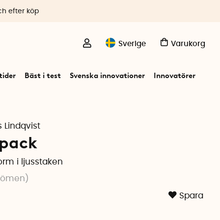
ch efter köp
Sverige
Varukorg
ider
Bäst i test
Svenska innovationer
Innovatörer
 Lindqvist
-pack
orm i ljusstaken
dömen
)
Spara