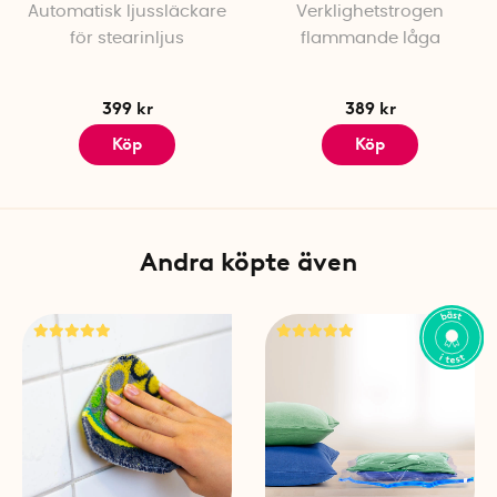
Automatisk ljussläckare
Verklighetstrogen
för stearinljus
flammande låga
399 kr
389 kr
Köp
Köp
Andra köpte även