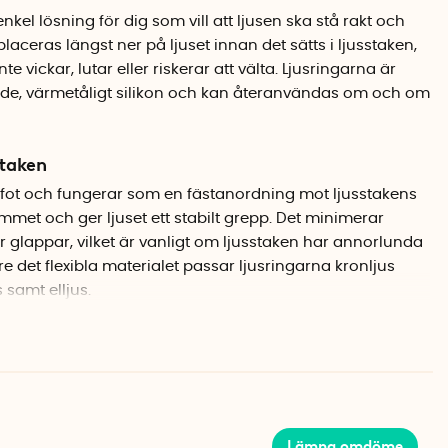
nkel lösning för dig som vill att ljusen ska stå rakt och
placeras längst ner på ljuset innan det sätts i ljusstaken,
inte vickar, lutar eller riskerar att välta. Ljusringarna är
de, värmetåligt silikon och kan återanvändas om och om
staken
s fot och fungerar som en fästanordning mot ljusstakens
ummet och ger ljuset ett stabilt grepp. Det minimerar
ller glappar, vilket är vanligt om ljusstaken har annorlunda
e det flexibla materialet passar ljusringarna kronljus
 samt elljus.
 ljuset och placera därefter ljuset i ljusstaken. Tryck
tadigt.
lbara
Lämna omdöme