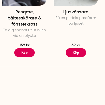
Resqme,
Ljusvässare
bältesskärare &
Få en perfekt passform
på ljuset
fönsterkross
Ta dig snabbt ut ur bilen
vid en olycka
159 kr
69 kr
Köp
Köp