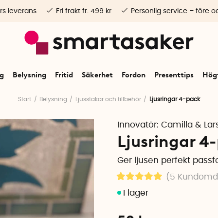
rs leverans
Fri frakt fr. 499 kr
Personlig service – före o
ng
Belysning
Fritid
Säkerhet
Fordon
Presenttips
Högt
Start
Belysning
Ljusstakar och tillbehör
Ljusringar 4-pack
Innovatör:
Camilla & Lars
Ljusringar 4
Ger ljusen perfekt passf
(5
Kundom