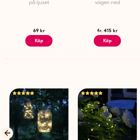
på ljuset
vägen ned
69 kr
fr. 415 kr
Köp
Köp