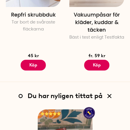
Repfri skrubbduk
Vakuumpåsar för
Tar bort de svåraste
kläder, kuddar &
fläckarna
täcken
Bäst i test enligt Testfakta
45 kr
fr. 59 kr
Köp
Köp
Du har nyligen tittat på