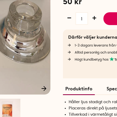
50
kr
Därför väljer kundern
1-3 dagars leverans från v
Alltid personlig och snab
Högt kundbetyg hos
Produktinfo
Spec
Håller ljus stadigt och ra
Placeras direkt på ljusets
Tillverkad i värmetåligt s