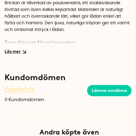
Brickan är tillverkad av paulowniaträ, ett snabbväxande
lövträd som även kallas kejsarträd. Materialet är naturligt
hållbart och överraskande lätt, vilket gör lådan enkel att
flytta och hantera. Den ljusa, naturliga träytan ger ett varmt
och ombonat intryck i lådan.
Bygg ditt eget förvaringssystem
Lådinsatsen ingår i en serie med flera storlekar som kan
kombineras för att skapa ett skräddarsytt system. Brickorna
är stapelbara och passar lika bra i kökslådan som på
kontoret eller i badrummet. Välj de storlekar som passar just
Kundomdömen
dina lådor och behov.
Specifikationer
Lämna omdöme
Mått: 8,6 x 25,4 x 7 cm
0
Kundomdömen
Material: Paulowniaträ
Färg: Natur
Andra köpte även