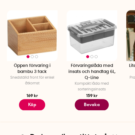
Öppen förvaring i
Förvaringslåda med
Li
bambu 3 fack
insats och handtag 6L,
Snedställd front för enkel
Q-Line
Pra
åtkomst
Kompakt låda med
sorteringsinsats
169 kr
159 kr
Köp
Bevaka