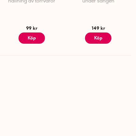
hällning av torrvaror
under sängen
99 kr
149 kr
Köp
Köp