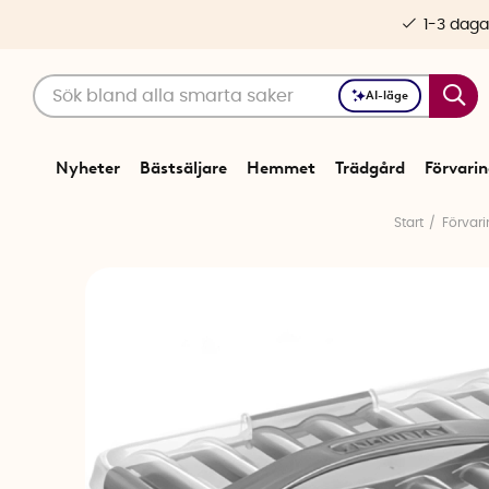
1-3 daga
AI-läge
Nyheter
Bästsäljare
Hemmet
Trädgård
Förvari
Start
Förvar