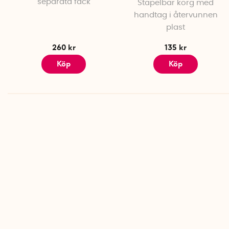
separata fack
Stapelbar korg med
handtag i återvunnen
plast
260 kr
135 kr
Köp
Köp