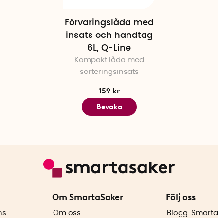
Förvaringslåda med
insats och handtag
6L, Q-Line
Kompakt låda med
sorteringsinsats
159 kr
Bevaka
Om SmartaSaker
Följ oss
ns
Om oss
Blogg: Smarta