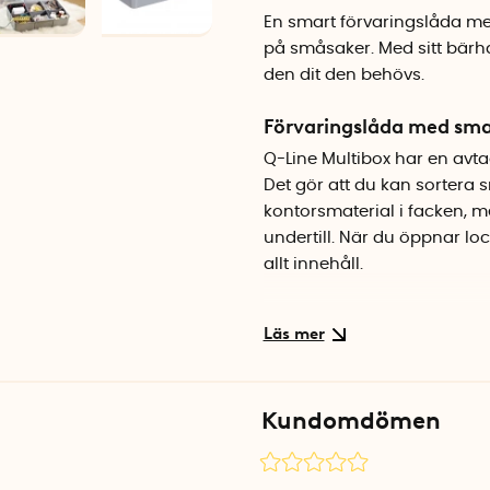
En smart förvaringslåda me
på småsaker. Med sitt bärha
den dit den behövs.
Förvaringslåda med sma
Q-Line Multibox har en avtag
Det gör att du kan sortera 
kontorsmaterial i facken, m
undertill. När du öppnar loc
allt innehåll.
Robust kvalitet från Ne
Lådan är tillverkad i BPA-fr
innehållet sitter på plats. 
inuti utan att behöva öppna.
Kundomdömen
bygga ett system med flera 
Specifikationer