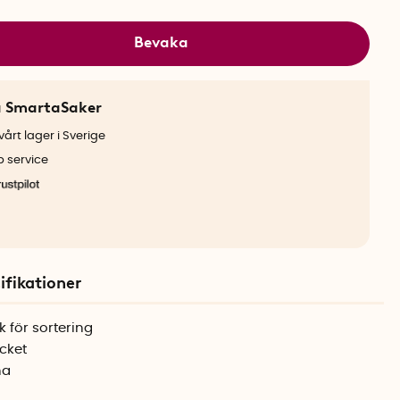
Bevaka
a SmartaSaker
årt lager i Sverige
b service
ifikationer
 för sortering
ocket
na