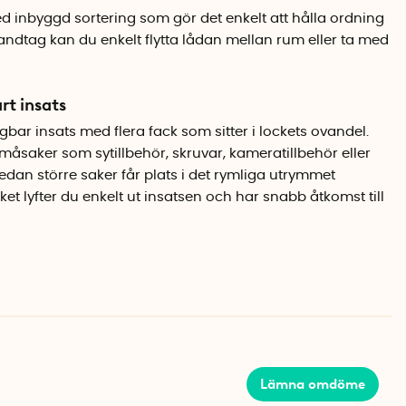
d inbyggd sortering som gör det enkelt att hålla ordning
ndtag kan du enkelt flytta lådan mellan rum eller ta med
rt insats
bar insats med flera fack som sitter i lockets ovandel.
småsaker som sytillbehör, skruvar, kameratillbehör eller
edan större saker får plats i det rymliga utrymmet
ket lyfter du enkelt ut insatsen och har snabb åtkomst till
derländerna
i plast och stängs säkert med klips på sidorna så att
Det transparenta materialet gör att du ser vad som finns
 Lådorna är stapelbara, vilket är praktiskt om du vill
lådor för olika ändamål.
Lämna omdöme