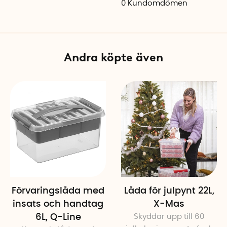
0
Kundomdömen
Mått: 30,7 x 20 x 14,3 cm
Volym: 6 liter
Material: BPA-fri plast
Färg: Transparent/Silvergrå
Andra köpte även
Tillverkad i Nederländerna
Förvaringslåda med
Låda för julpynt 22L,
insats och handtag
X-Mas
6L, Q-Line
Skyddar upp till 60