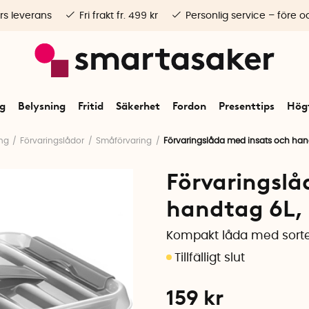
rs leverans
Fri frakt fr. 499 kr
Personlig service – före o
ng
Belysning
Fritid
Säkerhet
Fordon
Presenttips
Högt
ing
Förvaringslådor
Småförvaring
Förvaringslåda med insats och han
Förvaringslå
handtag 6L,
Kompakt låda med sorte
159
kr