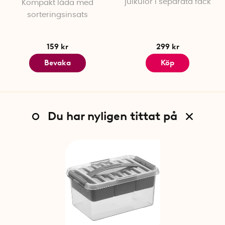
julkulor i separata fack
Kompakt låda med
sorteringsinsats
159 kr
299 kr
Bevaka
Köp
Du har nyligen tittat på