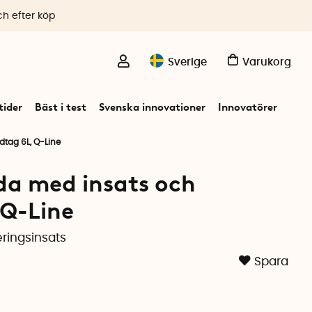
ch efter köp
Sverige
Varukorg
ider
Bäst i test
Svenska innovationer
Innovatörer
dtag 6L, Q-Line
da med insats och
 Q-Line
ringsinsats
Spara