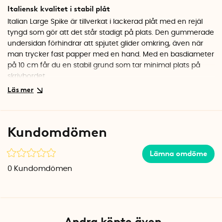
Italiensk kvalitet i stabil plåt
Italian Large Spike är tillverkat i lackerad plåt med en rejäl
tyngd som gör att det står stadigt på plats. Den gummerade
undersidan förhindrar att spjutet glider omkring, även när
man trycker fast papper med en hand. Med en basdiameter
på 10 cm får du en stabil grund som tar minimal plats på
skrivbordet.
Praktiskt pappersspjut för kontoret
Istället för att kvitton och lappar hamnar i oordning kan du
enkelt sticka fast dem på spjutet. När det är dags för
Kundomdömen
bokföring eller städning har du allt samlat på ett ställe.
Fungerar lika bra hemma som på kontoret eller i butiken.
Lämna omdöme
Specifikationer
0
Kundomdömen
Diameter bas: 10 cm
Material: Lackerad plåt
Undersida: Gummerad
Färg: Vit
Tillverkad i Italien
Andra köpte även