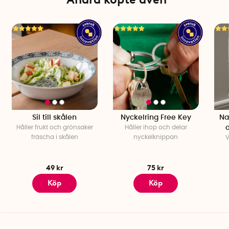
Sil till skålen
Nyckelring Free Key
Na
Håller frukt och grönsaker
Håller ihop och delar
fräscha i skålen
nyckelknippan
V
49 kr
75 kr
Köp
Köp