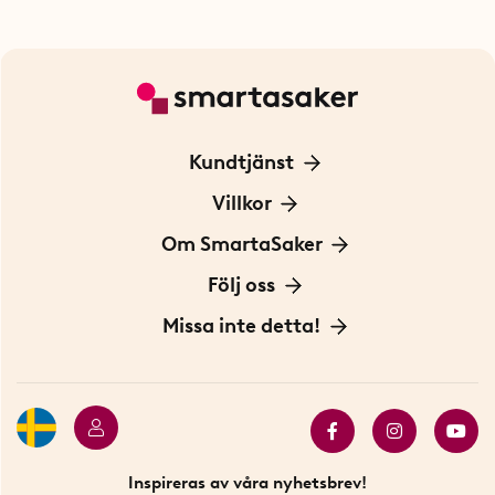
Kundtjänst
Kontakta oss
Villkor
För Företag
Frakt och leverans
Om SmartaSaker
Personuppgiftspolicy
Om oss
Följ oss
Köpvillkor
Vår historia
Blogg: Smarta tips
Missa inte detta!
Betalning
Hållbarhet
Press
Presentkort
Butiker i Stockholm
Samarbeten
Bäst i test
Innovatörer
Bästsäljare
Fyndhörnan
Inspireras av våra nyhetsbrev!