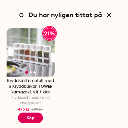
Du har nyligen tittat på
21%
Kryddställ i metall med
6 Kryddburkar, TOWER
Yamazaki, Vit / klar
Kryddställ i metall med
kryddburkar
475 kr
599 kr
Köp