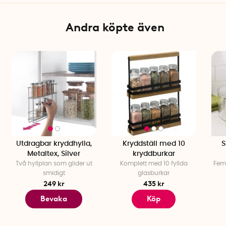
Mått ställ: 23,5 x 4 x 4,3 cm
Mått burk: 3,7 x 3,7 x 10 cm
Material ställ: Metall
Andra köpte även
Material burkar: Akryl och polyeten
Färg: Vit/transparent
Antal burkar: 6 st
Utdragbar kryddhylla,
Kryddställ med 10
S
Metaltex, Silver
kryddburkar
Två hyllplan som glider ut
Komplett med 10 fyllda
Fem 
smidigt
glasburkar
249 kr
435 kr
Bevaka
Köp