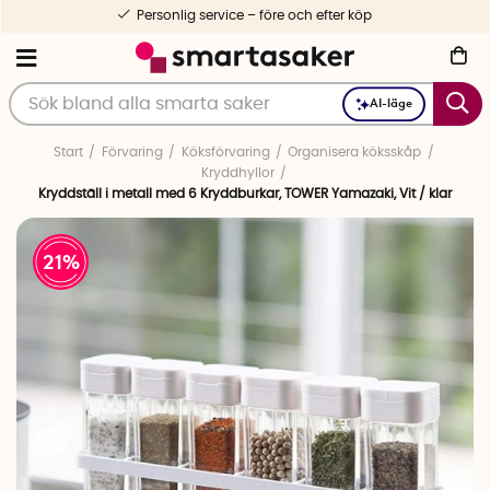
Personlig service – före och efter köp
AI-läge
Start
Förvaring
Köksförvaring
Organisera köksskåp
Kryddhyllor
Kryddställ i metall med 6 Kryddburkar, TOWER Yamazaki, Vit / klar
21