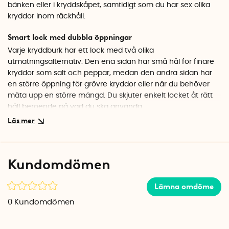
bänken eller i kryddskåpet, samtidigt som du har sex olika
kryddor inom räckhåll.
Smart lock med dubbla öppningar
Varje kryddburk har ett lock med två olika
utmatningsalternativ. Den ena sidan har små hål för finare
kryddor som salt och peppar, medan den andra sidan har
en större öppning för grövre kryddor eller när du behöver
mäta upp en större mängd. Du skjuter enkelt locket åt rätt
håll beroende på vad du ska använda.
Kryddförvaring i japansk design
Kryddstället kommer från japanska Yamazaki och deras
populära Tower-serie, känd för sin minimalistiska och
Kundomdömen
genomtänkta design. Stället i vit metall ger en stabil bas,
och de transparenta burkarna i akryl gör att du snabbt ser
Lämna omdöme
vilken krydda som är vilken. Burkarna lyfts enkelt ur stället
när du ska fylla på eller använda dem vid spisen.
0
Kundomdömen
Specifikationer