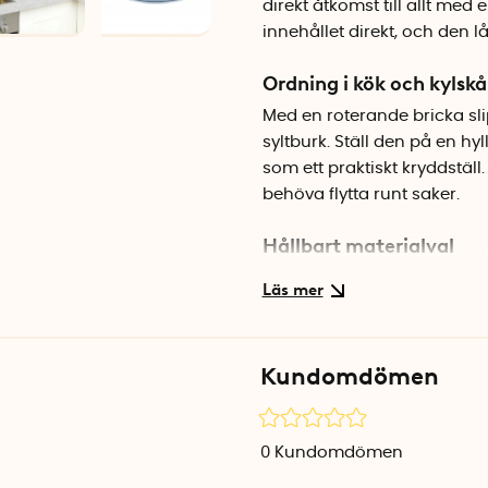
direkt åtkomst till allt med
innehållet direkt, och den 
Ordning i kök och kylsk
Med en roterande bricka slip
syltburk. Ställ den på en hyl
som ett praktiskt kryddställ
behöva flytta runt saker.
Hållbart materialval
Snurrbrickan är tillverkad a
som dessutom håller för da
enkel att torka av och hålla 
Kundomdömen
Specifikationer
Diameter: 24 cm
Höjd: 4 cm
0
Kundomdömen
Material: Återvunnen plast, 
Färg: Transparent