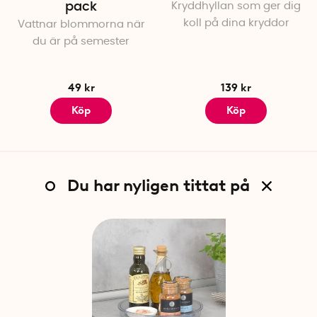
pack
Kryddhyllan som ger dig
koll på dina kryddor
Vattnar blommorna när
du är på semester
49 kr
139 kr
Köp
Köp
Du har nyligen tittat på