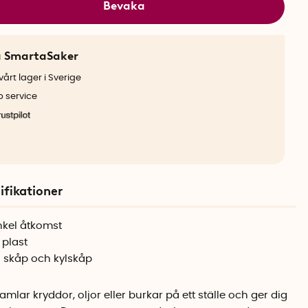
Bevaka
a SmartaSaker
årt lager i Sverige
b service
ifikationer
nkel åtkomst
 plast
i skåp och kylskåp
lar kryddor, oljor eller burkar på ett ställe och ger dig