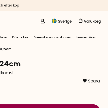
ch efter köp
Sverige
Varukorg
ider
Bäst i test
Svenska innovationer
Innovatörer
ka, 24cm
 24cm
åtkomst
Spara