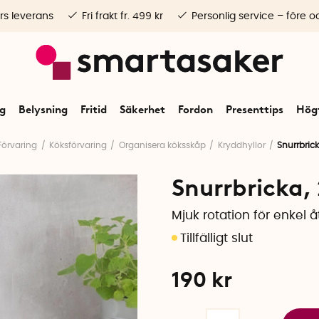
rs leverans
Fri frakt fr. 499 kr
Personlig service – före o
ng
Belysning
Fritid
Säkerhet
Fordon
Presenttips
Högt
Förvaring
Köksförvaring
Organisera köksskåp
Kryddhyllor
Snurrbric
Snurrbricka,
Mjuk rotation för enkel 
190
kr