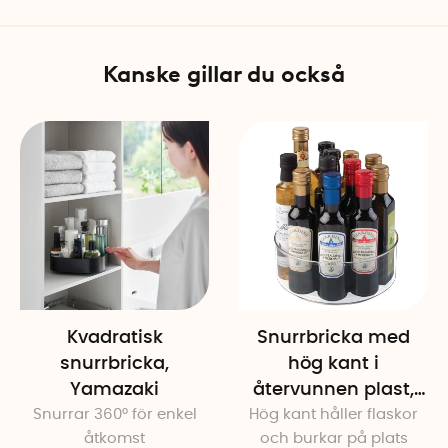
Kanske gillar du också
Kvadratisk
Snurrbricka med
snurrbricka,
hög kant i
Yamazaki
återvunnen plast,
Snurrar 360° för enkel
Hög kant håller flaskor
28cm
åtkomst
och burkar på plats