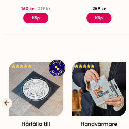
160 kr
219 kr
259 kr
Köp
Köp
Hårfälla till
Handvärmare