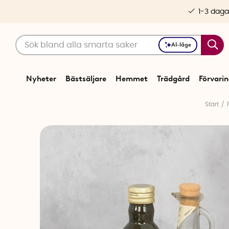
1-3 daga
AI-läge
Nyheter
Bästsäljare
Hemmet
Trädgård
Förvari
Start