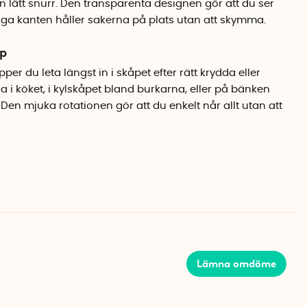
 en lätt snurr. Den transparenta designen gör att du ser
låga kanten håller sakerna på plats utan att skymma.
åp
per du leta längst in i skåpet efter rätt krydda eller
la i köket, i kylskåpet bland burkarna, eller på bänken
. Den mjuka rotationen gör att du enkelt når allt utan att
v kraftig återvunnen plast som är BPA-fri. Ett bra miljöval
glig användning i många år. Den transparenta ytan är
ren.
Lämna omdöme
BPA-fri