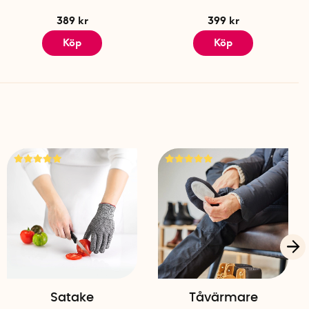
389 kr
399 kr
Köp
Köp
Satake
Tåvärmare