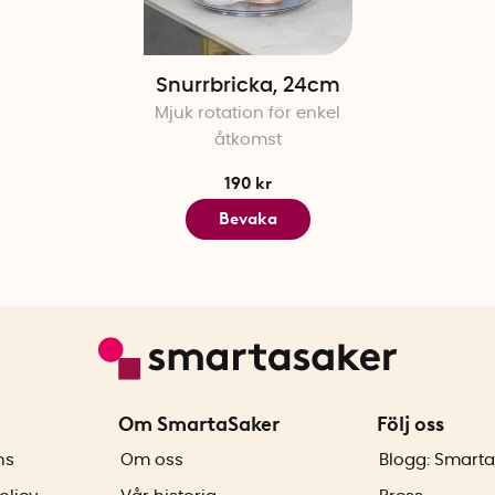
Snurrbricka, 24cm
Mjuk rotation för enkel
åtkomst
190 kr
Bevaka
Om SmartaSaker
Följ oss
ns
Om oss
Blogg: Smarta