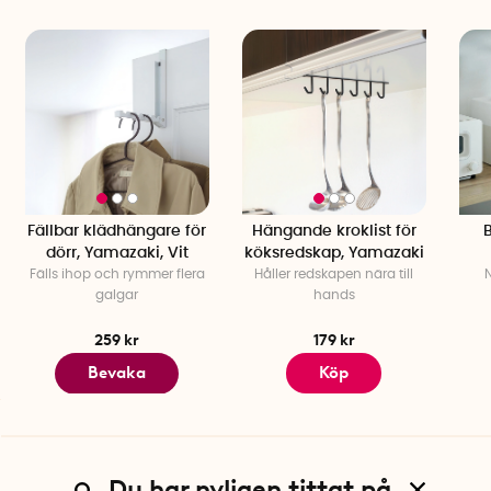
Fällbar klädhängare för
Hängande kroklist för
B
dörr, Yamazaki, Vit
köksredskap, Yamazaki
Fälls ihop och rymmer flera
Håller redskapen nära till
galgar
hands
259 kr
179 kr
Bevaka
Köp
Du har nyligen tittat på