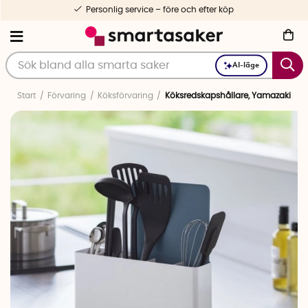
Personlig service – före och efter köp
AI-läge
Start
Förvaring
Köksförvaring
Köksredskapshållare, Yamazaki