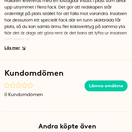
Hållaren levereras med en löstagbar insats i plast som delar
upp utrymmet i flera fack. Det gör att redskapen står
ordentligt på plats istället för att falla mot varandra. Insatsen
har dessutom ett speciellt fack där en tunn skärbräda får
plats, så du kan samla ännu fler köksverktyg på samma yta.
När det är dags att göra rent är det bara att lyfta ur insatsen
och torka av.
Japansk kvalitet i stilren metall
Tower Utensil Holder kommer från japanska Yamazaki,
kända för sina minimalistiska och väldesignade
Kundomdömen
förvaringsprodukter. Den vita metallkonstruktionen är både
stabil och snygg, och passar in i de flesta kök. Tack vare det
Lämna omdöme
smala djupet på knappt 7 cm tar redskapsburken inte mer
plats än nödvändigt.
0
Kundomdömen
Specifikationer
Mått: 30 x 6,8 x 14,3 cm
Material: Metall med plastinsats
Färg: Vit
Andra köpte även
Varumärke: Yamazaki