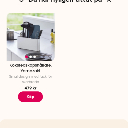
Köksredskapshållare,
Yamazaki
Smal design med fack för
skärbräda
479 kr
Köp