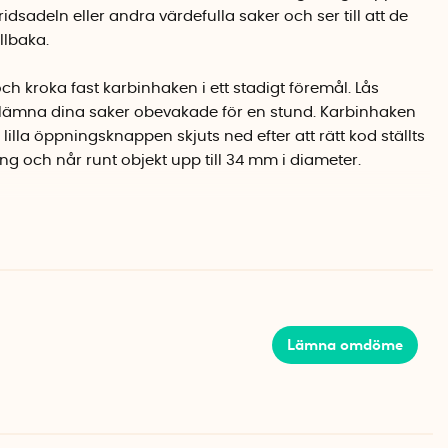
 ridsadeln eller andra värdefulla saker och ser till att de
llbaka.
h kroka fast karbinhaken i ett stadigt föremål. Lås
 lämna dina saker obevakade för en stund. Karbinhaken
illa öppningsknappen skjuts ned efter att rätt kod ställts
ång och når runt objekt upp till 34 mm i diameter.
ka färger och är tillverkad i aluminium vilket gör den lätt
en väger endast 20 gram men klarar vikter upp till 60 kg.
låset mäter 85 mm x 55 mm x 12 mm.
s för klättring.
Lämna omdöme