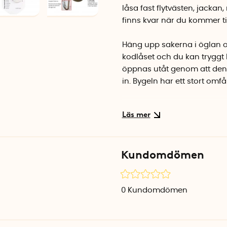
låsa fast flytvästen, jackan,
finns kvar när du kommer ti
Häng upp sakerna i öglan oc
kodlåset och du kan tryggt
öppnas utåt genom att den l
in. Bygeln har ett stort omf
Karbinhaken finns i flera oli
att bära med sig. Karbinhak
Karbinhaken inklusive kod
Kundomdömen
Karbinhaken skall ej använda
0
Kundomdömen