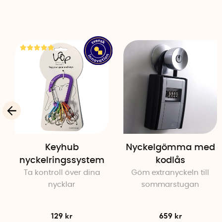
Keyhub
Nyckelgömma med
nyckelringssystem
kodlås
Ta kontroll över dina
Göm extranyckeln till
nycklar
sommarstugan
129 kr
659 kr