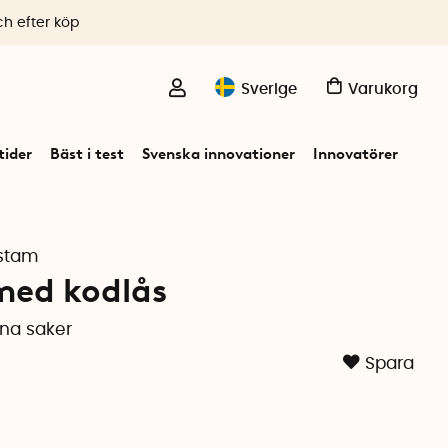
ch efter köp
Sverige
Varukorg
ider
Bäst i test
Svenska innovationer
Innovatörer
nstam
med kodlås
ina saker
Spara