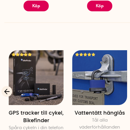
Köp
Köp
GPS tracker till cykel,
Vattentätt hänglås
Bikefinder
Tål alla
väderförhållanden
Spåra cykeln i din telefon