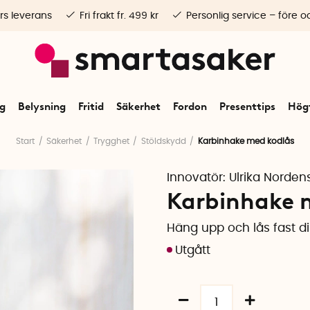
rs leverans
Fri frakt fr. 499 kr
Personlig service – före o
ng
Belysning
Fritid
Säkerhet
Fordon
Presenttips
Högt
Start
Säkerhet
Trygghet
Stöldskydd
Karbinhake med kodlås
Innovatör:
Ulrika Norde
Karbinhake 
Häng upp och lås fast d