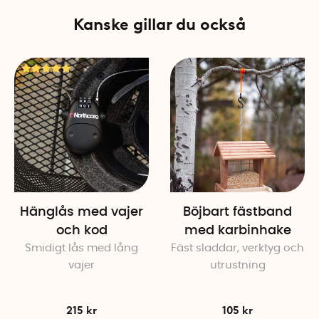
Kanske gillar du också
Hänglås med vajer
Böjbart fästband
och kod
med karbinhake
Smidigt lås med l
ång
Fäst sladdar, verktyg och
vajer
utrustning
215 kr
105 kr