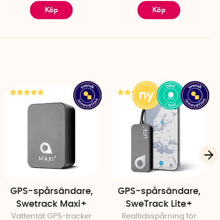
Köp
Köp
GPS-spårsändare,
GPS-spårsändare,
Swetrack Maxi+
SweTrack Lite+
Vattentät GPS-tracker
Realtidsspårning för