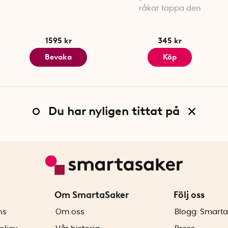
råkar tappa den
1595 kr
345 kr
Bevaka
Köp
Du har nyligen tittat på
Om SmartaSaker
Följ oss
ns
Om oss
Blogg: Smarta