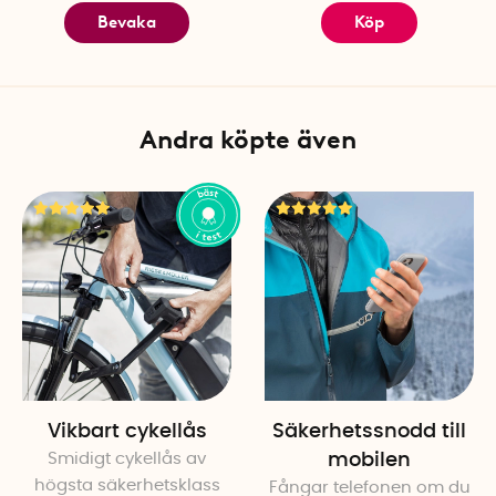
Bevaka
Köp
Andra köpte även
Vikbart cykellås
Säkerhetssnodd till
Smidigt cykellås av
mobilen
högsta säkerhetsklass
Fångar telefonen om du