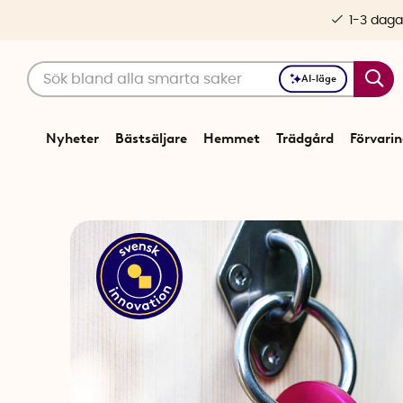
1-3 daga
AI-läge
Nyheter
Bästsäljare
Hemmet
Trädgård
Förvari