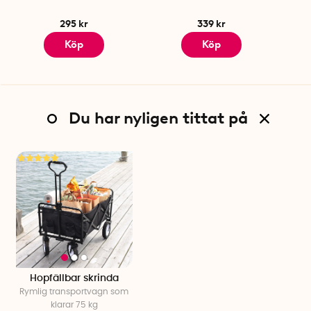
295 kr
339 kr
Köp
Köp
Du har nyligen tittat på
Hopfällbar skrinda
Rymlig transportvagn som
klarar 75 kg