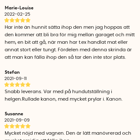
endast 20 cm djup.
Marie-Louise
2022-02-25
Specifikationer
Material: Stål, slitstark polyester
Har inte än hunnit sätta ihop den men jag hoppas att
Storlek utfälld: 90 cm x 51 cm x 57 cm
den kommer att bli bra för mig mellan garaget och mitt
Hopfälld: 51 cm x 74 cm x 20 cm
hem, en bit att gå, när man har t.ex handlat mat eller
Vikt: ca 10 kg
annat stort eller tungt. Fördelen med denna skrinda är
att man kan fälla ihop den så tar den inte stor plats.
Stefan
2021-09-11
Snabb leverans. Var med på hundutställning i
helgen.Rullade kanon, med mycket prylar i. Kanon.
Susanne
2021-09-09
Mycket nöjd med vagnen. Den är lätt manövrerad och