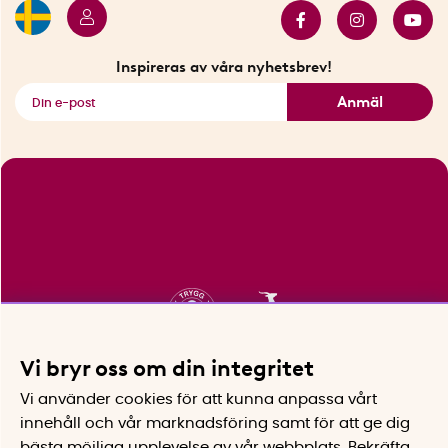
Innovatörer
Bästsäljare
Fyndhörnan
Inspireras av våra nyhetsbrev!
Se alla smarta saker
Anmäl
Vi bryr oss om din integritet
Vi använder cookies för att kunna anpassa vårt
innehåll och vår marknadsföring samt för att ge dig
bästa möjliga upplevelse av vår webbplats.
Bekräfta