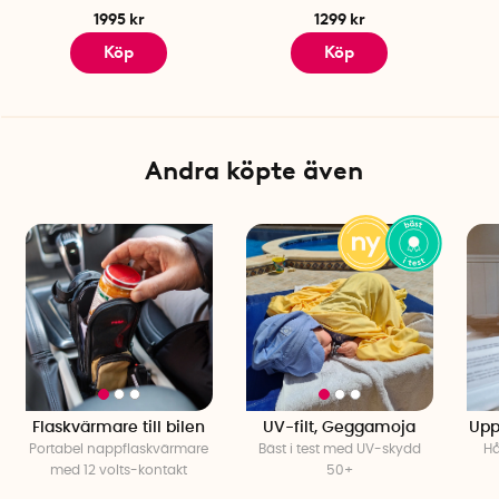
1995 kr
1299 kr
Köp
Köp
Andra köpte även
Flaskvärmare till bilen
UV-filt, Geggamoja
Upp
Portabel nappflaskvärmare
Bäst i test med UV-skydd
Hå
med 12 volts-kontakt
50+