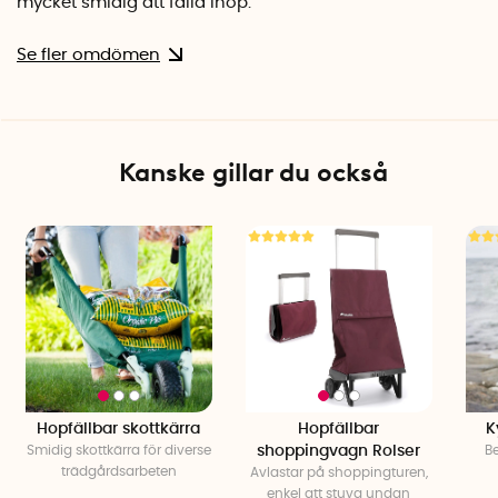
mycket smidig att fälla ihop.
Se fler omdömen
Kanske gillar du också
Hopfällbar skottkärra
Hopfällbar
K
Smidig skottkärra för diverse
shoppingvagn Rolser
B
trädgårdsarbeten
Avlastar på shoppingturen,
enkel att stuva undan