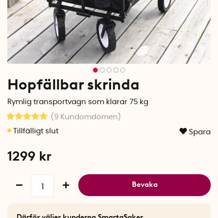
Hopfällbar skrinda
Rymlig transportvagn som klarar 75 kg
(9
Kundomdömen
)
Spara
1299
kr
Bevaka
Därför väljer kunderna SmartaSaker