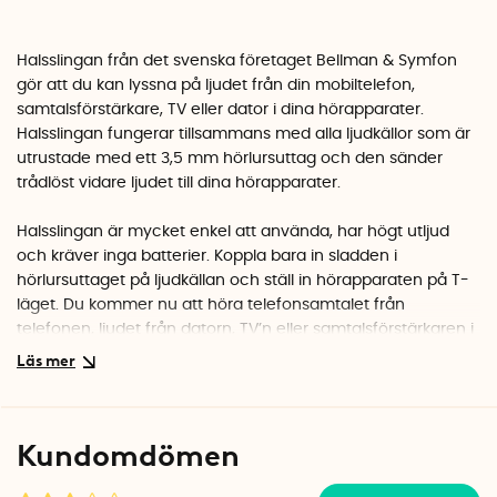
Halsslingan från det svenska företaget Bellman & Symfon
gör att du kan lyssna på ljudet från din mobiltelefon,
samtalsförstärkare, TV eller dator i dina hörapparater.
Halsslingan fungerar tillsammans med alla ljudkällor som är
utrustade med ett 3,5 mm hörlursuttag och den sänder
trådlöst vidare ljudet till dina hörapparater.
Halsslingan är mycket enkel att använda, har högt utljud
och kräver inga batterier. Koppla bara in sladden i
hörlursuttaget på ljudkällan och ställ in hörapparaten på T-
läget. Du kommer nu att höra telefonsamtalet från
telefonen, ljudet från datorn, TV’n eller samtalsförstärkaren i
dina hörapparater.
Den lilla sändaren som hänger i slingan är mycket diskret
och kan bäras under tröjan eller skjortan. Den väger endast
Kundomdömen
60 gram och du kan fästa den på slaget med ett litet clips.