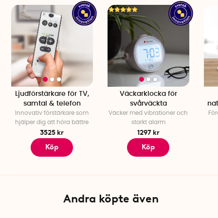
Ljudförstärkare för TV,
Väckarklocka för
samtal & telefon
svårväckta
na
Innovativ förstärkare som
Väcker med vibrationer och
För
hjälper dig att höra bättre
starkt alarm
3525 kr
1297 kr
Köp
Köp
Andra köpte även