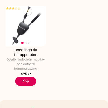
Halsslinga till
hörapparaten
Överför ljudet från mobil, tv
och dator till
hörapparaterna
495 kr
Köp