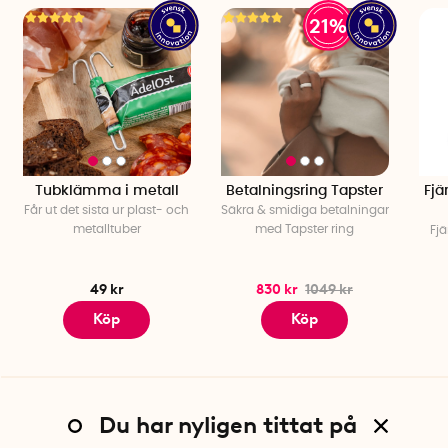
21%
Tubklämma i metall
Betalningsring Tapster
Fjä
Får ut det sista ur plast- och
Säkra & smidiga betalningar
metalltuber
med Tapster ring
Fjä
49 kr
830 kr
1049 kr
Köp
Köp
Du har nyligen tittat på