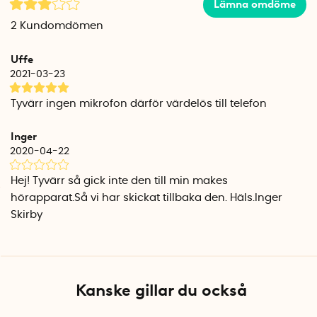
Slingan som du har runt halsen är 22 cm i diameter och 70
Lämna omdöme
cm i omkrets. Den är klädd i mjukt tyg som gör den skön att
2
Kundomdömen
bära och enkel att rengöra vid behov. Säkerhetslåset vid
sändaren ser till att slingan enkelt öppnar sig om du skulle
Uffe
fastna i någonting.
2021-03-23
Sladden är 90 cm lång och tillverkad i ett silikonmaterial
Tyvärr ingen mikrofon därför värdelös till telefon
som gör den trasselfri och enkel att hantera. Den
guldpläterade 3,5 mm tele-kontakten ger bra
Inger
signalöverföring och är vinklad 90 grader.
2020-04-22
Mått sändare: 3,5 cm x 3,5 cm x 1,5 cm
Hej! Tyvärr så gick inte den till min makes
Anslutning: 3,5 mm minitele-stereokontakt (hane)
hörapparat.Så vi har skickat tillbaka den. Häls.Inger
Skirby
OBS! Hörapparaterna måste ha T-spole för att halsslingan
ska fungera.
OBS! Om du har en Pacemaker rekommenderas du att
rådfråga din läkare innan du använder en halsslinga.
Kanske gillar du också
Förpackningen innehåller en halsslinga och
användarmanual med bilder och text på Engelska.