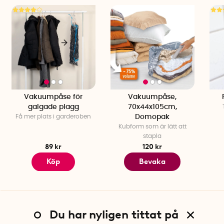
Vakuumpåse för
Vakuumpåse,
galgade plagg
70x44x105cm,
Få mer plats i garderoben
Domopak
Kubform som är lätt att
stapla
89 kr
120 kr
Köp
Bevaka
Du har nyligen tittat på