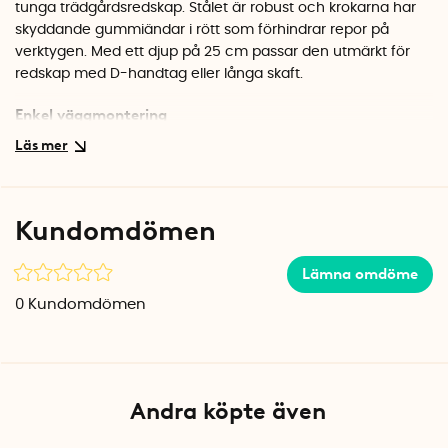
tunga trädgårdsredskap. Stålet är robust och krokarna har
skyddande gummiändar i rött som förhindrar repor på
verktygen. Med ett djup på 25 cm passar den utmärkt för
redskap med D-handtag eller långa skaft.
Enkel väggmontering
Kroken skruvas fast direkt i väggen via de förborrade hålen i
fästet. Skruvar ingår inte, så du kan välja rätt typ för just ditt
väggmaterial. Perfekt för att utnyttja väggyta i garaget,
förrådet eller trädgårdsboden och få redskapen ur vägen
Kundomdömen
från golvet.
Specifikationer
Lämna omdöme
Mått: 9 x 12 x 25 cm (bredd x höjd x djup)
0
Kundomdömen
Material: Stål
Färg: Silver med röda gummiskydd
Montering: Väggmontering, skruvar ingår ej
Andra köpte även