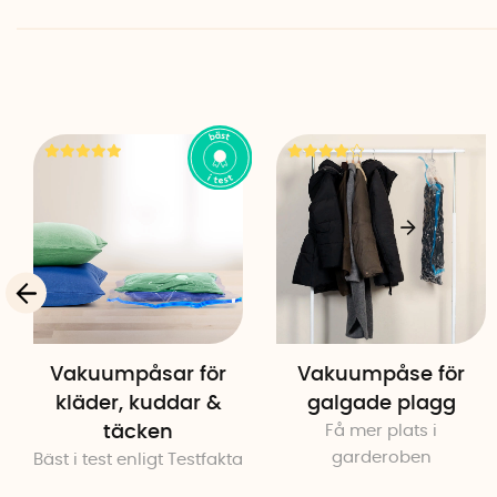
Vakuumpåsar för
Vakuumpåse för
kläder, kuddar &
galgade plagg
täcken
Få mer plats i
garderoben
Bäst i test enligt Testfakta