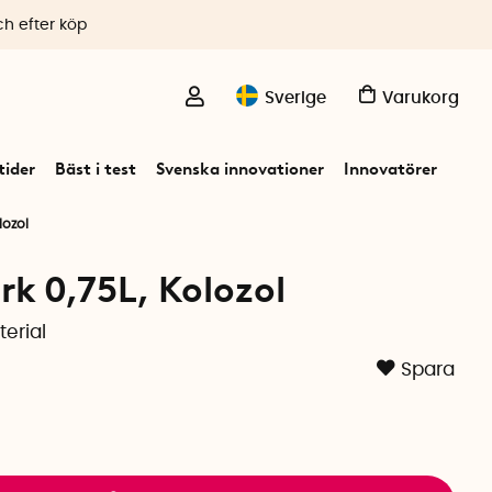
ch efter köp
Sverige
Varukorg
ider
Bäst i test
Svenska innovationer
Innovatörer
lozol
rk 0,75L, Kolozol
terial
Spara