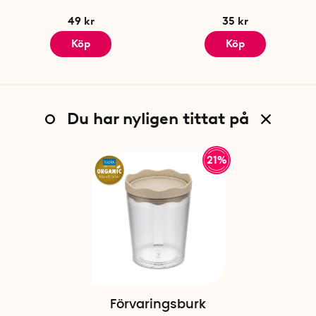
49 kr
35 kr
Köp
Köp
Du har nyligen tittat på
21%
Förvaringsburk