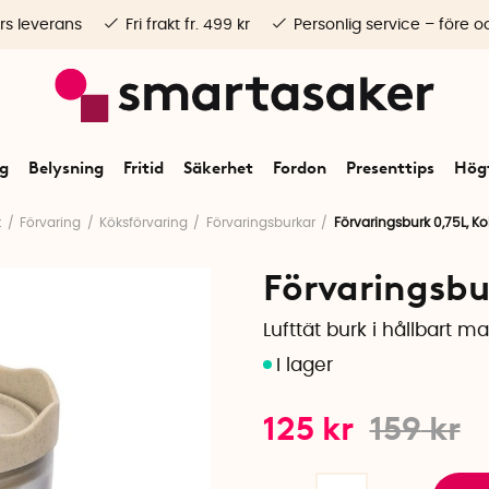
rs leverans
Fri frakt fr. 499 kr
Personlig service – före o
ng
Belysning
Fritid
Säkerhet
Fordon
Presenttips
Högt
t
Förvaring
Köksförvaring
Förvaringsburkar
Förvaringsburk 0,75L, Ko
Förvaringsbu
Lufttät burk i hållbart ma
125
kr
159
kr