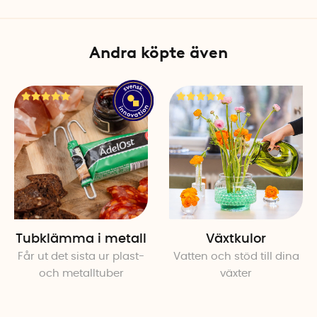
Volym: 750 ml
Material: Biocirkulär plast o
Andra köpte även
Färg: Transparent burk med
Tillverkad i: Tyskland
Tubklämma i metall
Växtkulor
Får ut det sista ur plast-
Vatten och stöd till dina
och metalltuber
växter