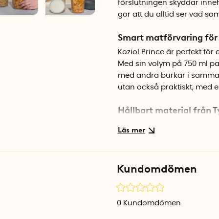
förslutningen skyddar inneh
gör att du alltid ser vad som
Smart matförvaring för 
Koziol Prince är perfekt för 
Med sin volym på 750 ml pa
med andra burkar i samma s
utan också praktiskt, med en
Hållbart material från 
Burken är tillverkad av bioci
av återvunnen solros- och 
FSC-certifierat europeiskt 
plastens praktiska egenskap
Kundomdömen
melaminfri och helt återvin
Specifikationer
0
Kundomdömen
Diameter: 11 cm
Höjd: 14 cm