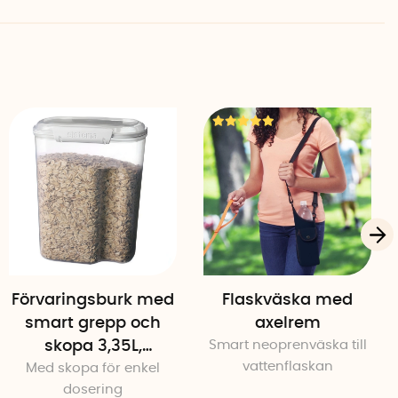
ch träfibrer
 beige lock
Förvaringsburk med
Flaskväska med
smart grepp och
axelrem
skopa 3,35L,
Smart neoprenväska till
vattenflaskan
Med skopa för enkel
Sistema
dosering