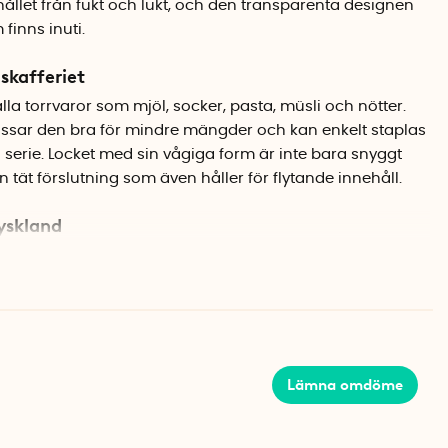
ållet från fukt och lukt, och den transparenta designen
 finns inuti.
skafferiet
alla torrvaror som mjöl, socker, pasta, müsli och nötter.
ssar den bra för mindre mängder och kan enkelt staplas
erie. Locket med sin vågiga form är inte bara snyggt
 tät förslutning som även håller för flytande innehåll.
Tyskland
rkulär plast och träfibrer. Den cirkulära plasten är gjord
rapsolja från industrin, medan träfibrerna kommer från
trä. Materialet kombinerar träets naturliga känsla med
er som lätthet och hållbarhet. Burken är BPA-fri,
ningsbar. Diskmaskinssäker för enkel rengöring.
Lämna omdöme