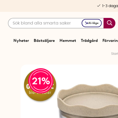
1-3 daga
AI-läge
Nyheter
Bästsäljare
Hemmet
Trädgård
Förvari
Star
21