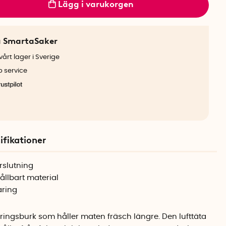
Lägg i varukorgen
a SmartaSaker
årt lager i Sverige
b service
ifikationer
rslutning
hållbart material
aring
ringsburk som håller maten fräsch längre. Den lufttäta