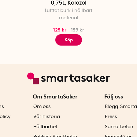
0,75L, Kolozol
Lufttät burk i hållbart
material
125 kr
159 kr
Köp
Om SmartaSaker
Följ oss
ns
Om oss
Blogg: Smarta
olicy
Vår historia
Press
Hållbarhet
Samarbeten
Butiker i Stockholm
Innovatörer