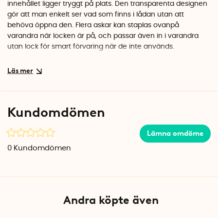
innehållet ligger tryggt på plats. Den transparenta designen
gör att man enkelt ser vad som finns i lådan utan att
behöva öppna den. Flera askar kan staplas ovanpå
varandra när locken är på, och passar även in i varandra
utan lock för smart förvaring när de inte används.
Del av Q-Line-serien
Asken ingår i Q-Line-serien från Sunware och tillverkas i
Nederländerna. Plasten är BPA-fri, så du kan tryggt förvara
allt från kontorsmaterial till hobbysaker.
Kundomdömen
Specifikationer
Mått: 11,8 x 7,7 x 3 cm (L x B x H)
Lämna omdöme
Volym: 0,2 liter
0
Kundomdömen
Material: BPA-fri plast
Färg: Transparent / Silvergrå
Tillverkningsland: Nederländerna
Andra köpte även