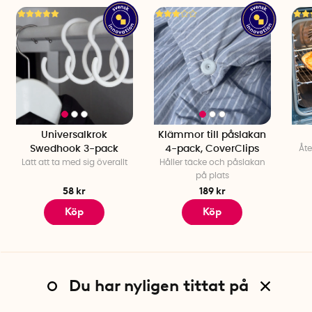
Universalkrok
Klämmor till påslakan
Swedhook 3-pack
4-pack, CoverClips
Åt
Lätt att ta med sig överallt
Håller täcke och påslakan
på plats
58 kr
189 kr
Köp
Köp
Du har nyligen tittat på