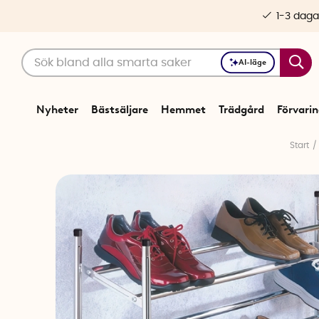
1-3 daga
AI-läge
Nyheter
Bästsäljare
Hemmet
Trädgård
Förvari
Start