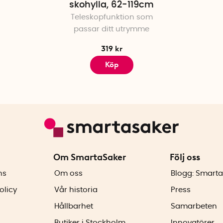
skohylla, 62-119cm
Teleskopfunktion som
passar ditt utrymme
319 kr
Köp
Om SmartaSaker
Följ oss
ns
Om oss
Blogg: Smarta
olicy
Vår historia
Press
Hållbarhet
Samarbeten
Butiker i Stockholm
Innovatörer