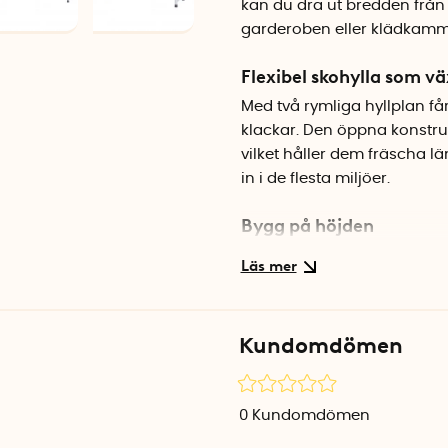
kan du dra ut bredden från 6
garderoben eller klädkamm
Flexibel skohylla som 
Med två rymliga hyllplan får 
klackar. Den öppna konstruk
vilket håller dem fräscha lä
in i de flesta miljöer.
Bygg på höjden
Behöver du mer förvaringspl
placera flera ovanpå varan
familjens skor. Gummifötter
Kundomdömen
Specifikationer
Mått: 64-119 x 23 x 35 cm (B 
Material: Kromad metall
0
Kundomdömen
Färg: Silver
Kapacitet: Ca 10 par skor