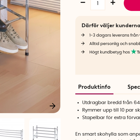
Därför väljer kundern
1-3 dagars leverans från v
Alltid personlig och snab
Högt kundbetyg hos
Produktinfo
Spec
Utdragbar bredd från 64 t
Rymmer upp till 10 par s
Stapelbar för extra förva
En smart skohylla som anpas