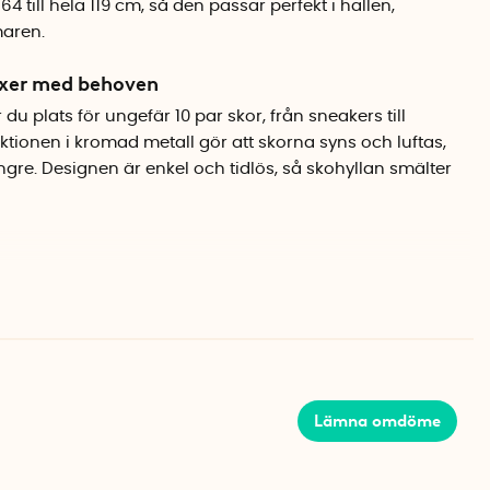
4 till hela 119 cm, så den passar perfekt i hallen,
aren.
växer med behoven
du plats för ungefär 10 par skor, från sneakers till
tionen i kromad metall gör att skorna syns och luftas,
ngre. Designen är enkel och tidlös, så skohyllan smälter
ats? Skohyllan är stapelbar, vilket innebär att du kan
dra och bygga ett helt skoställ som rymmer hela
na skyddar golvet och håller hyllan stadigt på plats.
x D x H)
Lämna omdöme