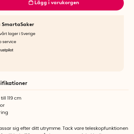
Lägg i varukorgen
a SmartaSaker
årt lager i Sverige
b service
ifikationer
ill 119 cm
kor
ring
sar sig efter ditt utrymme. Tack vare teleskopfunktionen