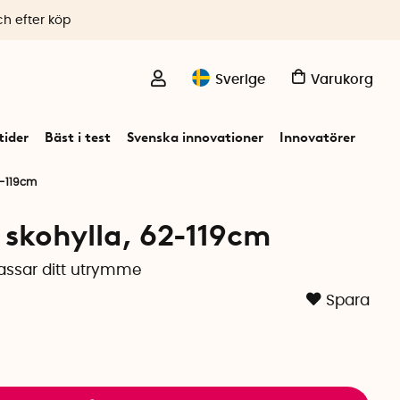
ch efter köp
Sverige
Varukorg
ider
Bäst i test
Svenska innovationer
Innovatörer
2-119cm
skohylla, 62-119cm
assar ditt utrymme
Spara