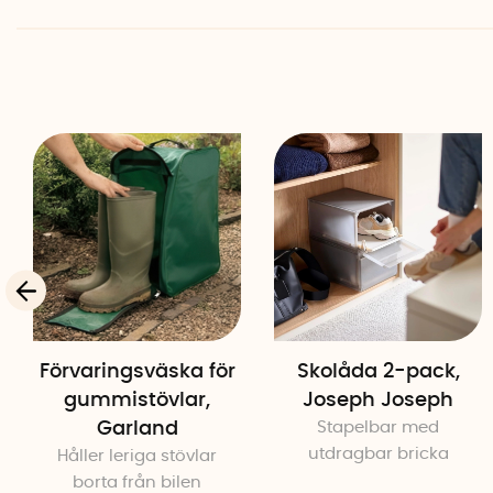
Förvaringsväska för
Skolåda 2-pack,
gummistövlar,
Joseph Joseph
Garland
Stapelbar med
utdragbar bricka
Håller leriga stövlar
borta från bilen