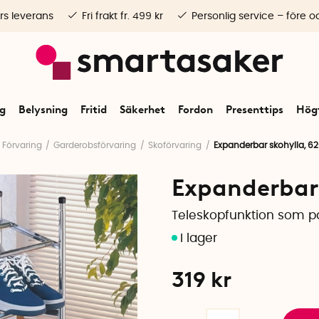
rs leverans
Fri frakt fr. 499 kr
Personlig service – före o
ng
Belysning
Fritid
Säkerhet
Fordon
Presenttips
Högt
Förvaring
Garderobsförvaring
Skoförvaring
Expanderbar skohylla, 6
Expanderbar 
Teleskopfunktion som p
319
kr