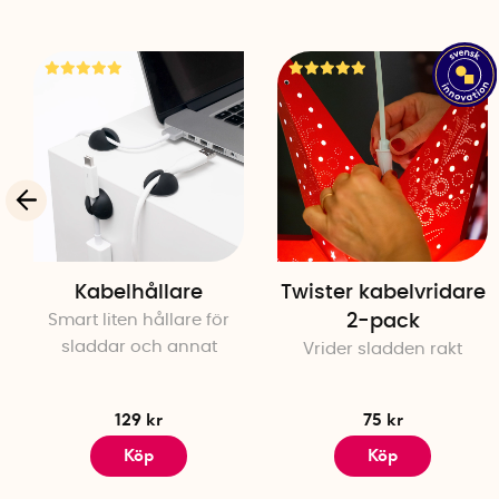
Kabelhållare
Twister kabelvridare
Smart liten hållare för
2-pack
sladdar och annat
Vrider sladden rakt
129 kr
75 kr
Köp
Köp