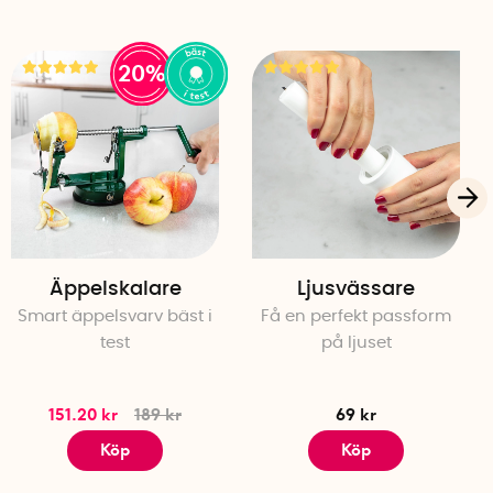
20%
Äppelskalare
Ljusvässare
Smart äppelsvarv bäst i
Få en perfekt passform
test
på ljuset
151.20 kr
189 kr
69 kr
Köp
Köp