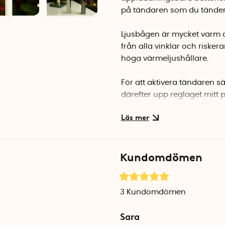
på tändaren som du tände
Ljusbågen är mycket varm oc
från alla vinklar och riskera
höga värmeljushållare.
För att aktivera tändaren s
därefter upp reglaget mitt p
punkterna som ljusbågen ”h
reglaget framskjutet och s
Tips! Sikta på basen av vek
Kundomdömen
vara svårtänd om den redan 
det kan försämra effektivite
En fulladdad tändare kan 
3
Kundomdömen
laddas. Använd den medfölj
Sara
uttag. Du kan även använd