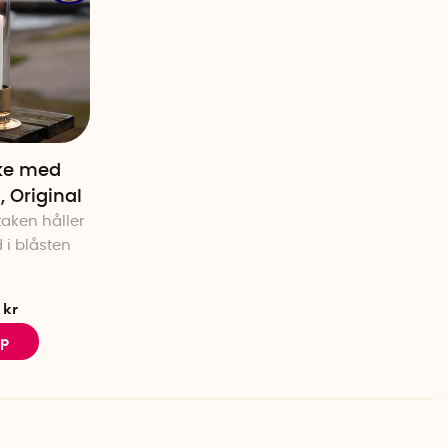
ake med
 Original
taken håller
 i blåsten
 kr
p