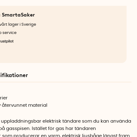
a SmartaSaker
årt lager i Sverige
b service
ifikationer
rier
av återvunnet material
h uppladdningsbar elektrisk tändare som du kan använda
 på gasspisen. Istället för gas har tändaren
 som producerar en varm, elektrisk ljusbåge längst fram