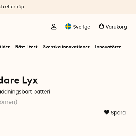
ch efter köp
Sverige
Varukorg
ider
Bäst i test
Svenska innovationer
Innovatörer
dare Lyx
ddningsbart batteri
dömen
)
Spara