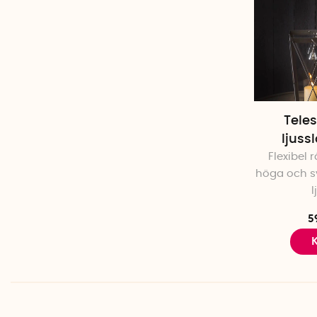
Tele
ljuss
Flexibel 
höga och s
l
5