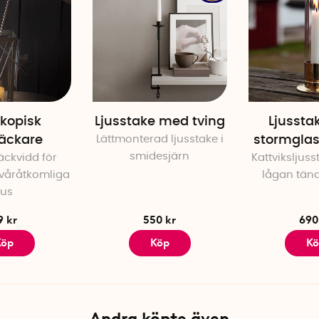
skopisk
Ljusstake med tving
Ljusst
läckare
Lättmonterad ljusstake i
stormglas,
smidesjärn
räckvidd för
Kattviksljuss
våråtkomliga
lågan tänd
jus
9 kr
550 kr
690
Köp
Köp
Kö
Andra köpte även