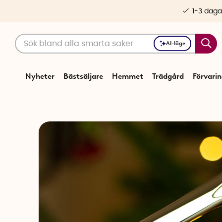
1-3 daga
AI-läge
Nyheter
Bästsäljare
Hemmet
Trädgård
Förvari