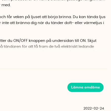
r med.
h får veken på ljuset att börja brinna. Du kan tända ljus
r inte att bränna dig när du tänder doft- eller värmeljus i
ätter du ON/OFF knappen på undersidan till ON. Skjut
å tändaren för att få fram de två elektriskt ledande
oppar” emellan. Ljusbågen är tänd så länge du håller
locknar automatiskt efter 7 sekunders användning.
en när du tänder ljusen. Den sotiga toppen på veken kan
brunnit ut. Doppa dock inte ner ljusbågen i stearinet då
ten.
Lämna omdöme
användas ca 50-60 gånger innan tändaren behöver
ande Mikro USB-kabeln och ladda tändaren i ett USB-
a en USB-adapter (köps separat) och ladda tändaren i
2022-02-24