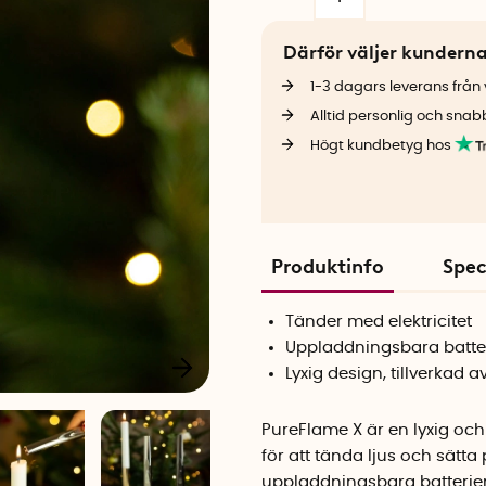
Därför väljer kundern
1-3 dagars leverans från v
Alltid personlig och snab
Högt kundbetyg hos
Produktinfo
Spec
Tänder med elektricitet
Uppladdningsbara batte
Lyxig design, tillverkad 
PureFlame X är en lyxig oc
för att tända ljus och sätta
uppladdningsbara batterier