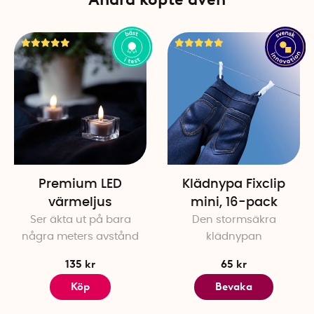
Premium LED
Klädnypa Fixclip
värmeljus
mini, 16-pack
Ser äkta ut på bara
Den stormsäkra
några meters avstånd
klädnypan
135 kr
65 kr
Köp
Bevaka