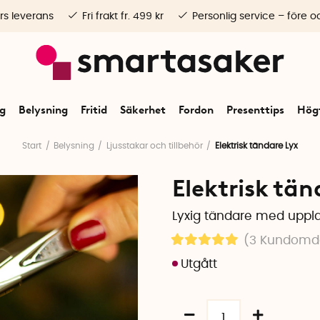
rs leverans
Fri frakt fr. 499 kr
Personlig service – före o
ng
Belysning
Fritid
Säkerhet
Fordon
Presenttips
Högt
Start
Belysning
Ljusstakar och tillbehör
Elektrisk tändare Lyx
Elektrisk tän
Lyxig tändare med uppla
(3
Kundom