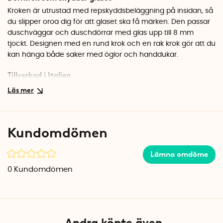
Kroken är utrustad med repskyddsbeläggning på insidan, så
du slipper oroa dig för att glaset ska få märken. Den passar
duschväggar och duschdörrar med glas upp till 8 mm
tjockt. Designen med en rund krok och en rak krok gör att du
kan hänga både saker med öglor och handdukar.
Tillverkad i Italien
Origin Lava-serien är tillverkad i Italien i solid metall med
matt svart finish. En kvalitetsprodukt som håller i den fuktiga
duschmiljön och som dessutom ser riktigt snygg ut mot det
klara glaset.
Kundomdömen
Specifikationer
Mått: 5 x 6 x 14 cm
Lämna omdöme
Material: Metall
0
Kundomdömen
Färg: Matt svart
Passar glas: Upp till 8 mm
Tillverkad i: Italien
Andra köpte även