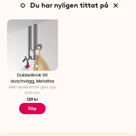
Du har nyligen tittat på
Dubbelkrok till
duschvägg, Metaltex
Med repskydd för glas upp
till 8 mm
129 kr
Köp