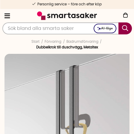
Personlig service – före och efter köp
AI-läge
Start
Förvaring
Badrumsförvaring
Dubbelkrok till duschvägg, Metaltex