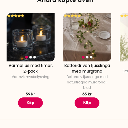
Värmeljus med timer,
Batteridriven ljusslinga
2-pack
med murgröna
Sta
Varmvit mysbelysning
Dekorativ ljusslinga med
naturtrogna murgröna-
blad
59 kr
65 kr
Köp
Köp