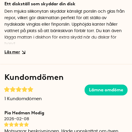
Ett diskställ som skyddar din disk
Den mjuka silikonytan skyddar känsligt porslin och glas från
repor, vilket gör diskmattan perfekt för att ställa av
nydiskade vinglas eller finporslin. Upphöjda kanter håller
vattnet på plats så att bänkskivan förblir torr. Du kan även
lägga mattan i diskhon för extra skydd när du diskar för
hand.
Flexibel och lättskött
Tack vare det flexibla silikonmaterialet kan du enkelt vika
ihop mattan och hälla av vattnet när disken torkat. Mattan
Kundomdömen
mäter 31,5 x 43,5 cm vilket ger gott om plats för tallrikar, glas
och bestick. Den är enkel att torka av och förvaras platt när
Lämna omdöme
den inte används.
1
Kundomdömen
Stilren design för det moderna köket
Med sin diskreta mörkgråa färg smälter Flume in i de flesta
Pia Hedman Modig
kök. Diskmattan är ett praktiskt alternativ till traditionella
2026-02-08
diskställ och tar minimalt med plats på bänken.
Motsvarar beskrivningen. Hade uppskattat om även