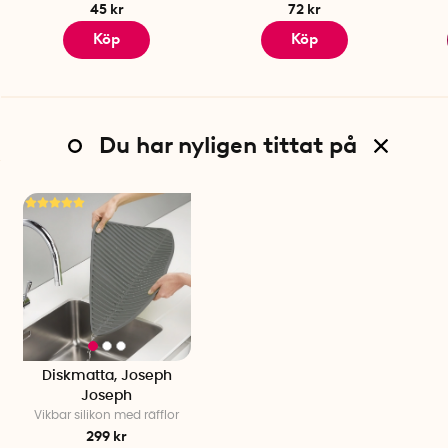
45 kr
72 kr
Köp
Köp
Du har nyligen tittat på
Diskmatta, Joseph
Joseph
Vikbar silikon med räfflor
299 kr