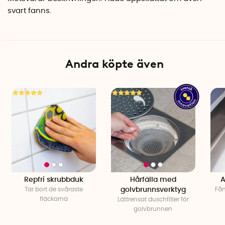
Specifikationer
svart fanns.
Mått: 31,5 x 43,5 x 1 cm
Material: Silikon
Färg: Mörkgrå
Varumärke: Joseph Joseph
Andra köpte även
Repfri skrubbduk
Hårfälla med
A
Tar bort de svåraste
golvbrunnsverktyg
Fån
fläckarna
Lättrensat duschfilter för
golvbrunnen