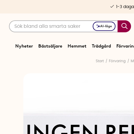
1-3 daga
AI-läge
Nyheter
Bästsäljare
Hemmet
Trädgård
Förvari
Start
Förvaring
M