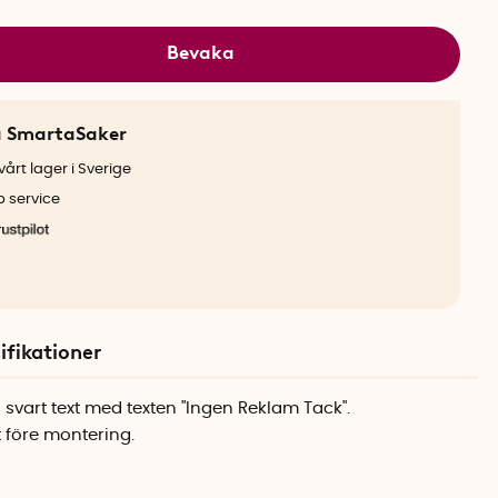
Bevaka
a SmartaSaker
årt lager i Sverige
b service
ifikationer
 svart text med texten "Ingen Reklam Tack".
 före montering.