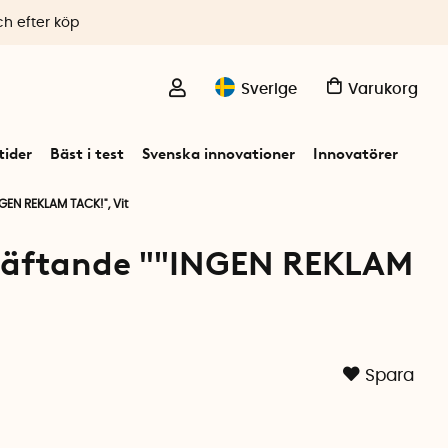
ch efter köp
Sverige
Varukorg
ider
Bäst i test
Svenska innovationer
Innovatörer
NGEN REKLAM TACK!", Vit
vhäftande ""INGEN REKLAM
Spara