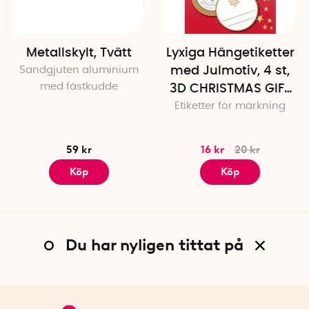
Metallskylt, Tvätt
Lyxiga Hängetiketter
Sandgjuten aluminium
med Julmotiv, 4 st,
med fästkudde
3D CHRISTMAS GIFT
Etiketter för märkning
TAGS, Ø 5 cm
59 kr
16 kr
20 kr
Köp
Köp
Du har nyligen tittat på