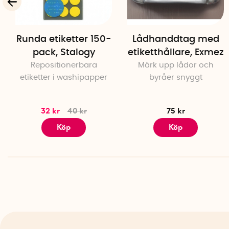
Runda etiketter 150-
Lådhanddtag med
pack, Stalogy
etiketthållare, Exmez
Repositionerbara
Märk upp lådor och
etiketter i washipapper
byråer snyggt
32 kr
40 kr
75 kr
Köp
Köp