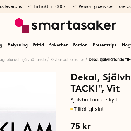
rs leverans
Fri frakt fr. 499 kr
Personlig service – före o
ng
Belysning
Fritid
Säkerhet
Fordon
Presenttips
Högt
agneter och självhäftande
Skyltar och etiketter
Dekal, Självhäftande ""I
Dekal, Själ
TACK!", Vit
Självhäftande skylt
75
kr