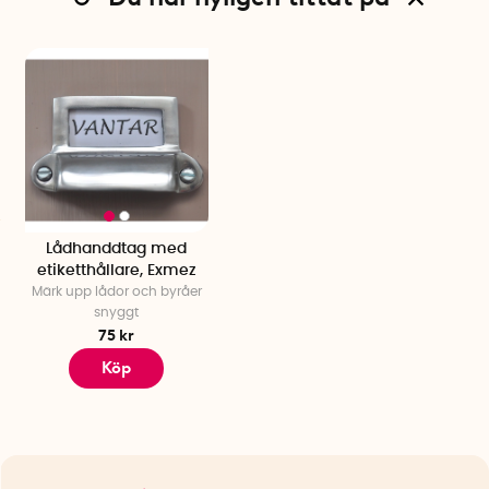
Lådhanddtag med
etiketthållare, Exmez
Märk upp lådor och byråer
snyggt
75 kr
Köp