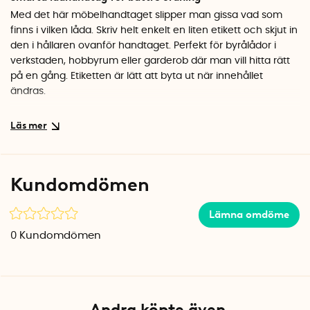
Med det här möbelhandtaget slipper man gissa vad som
finns i vilken låda. Skriv helt enkelt en liten etikett och skjut in
den i hållaren ovanför handtaget. Perfekt för byrålådor i
verkstaden, hobbyrum eller garderob där man vill hitta rätt
på en gång. Etiketten är lätt att byta ut när innehållet
ändras.
Enkel montering
Handtaget monteras med två skruvar som ingår i
förpackningen. Avståndet mellan skruvhålen är anpassat för
standard lådmontering.
Kundomdömen
Specifikationer
Mått: 7 x 4 cm (B x H)
Lämna omdöme
Material: Metall
0
Kundomdömen
Färg: Silver
Skruvar: Ingår
Andra köpte även