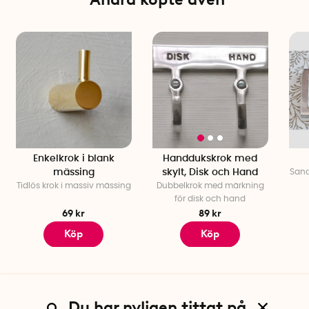
Enkelkrok i blank
Handdukskrok med
mässing
skylt, Disk och Hand
Sand
Tidlös krok i massiv mässing
Dubbelkrok med märkning
för disk och hand
69 kr
89 kr
Köp
Köp
Du har nyligen tittat på