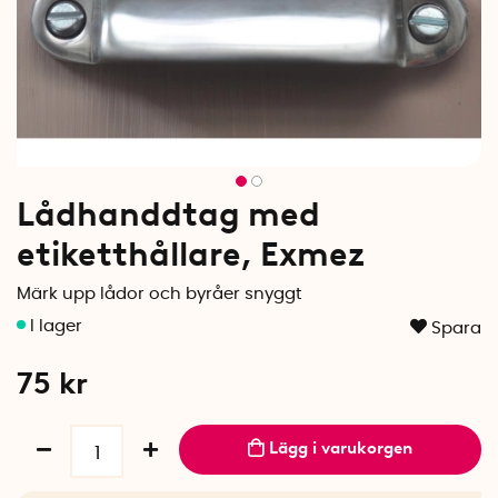
Lådhanddtag med
etiketthållare, Exmez
Märk upp lådor och byråer snyggt
Spara
75
kr
Lägg i varukorgen