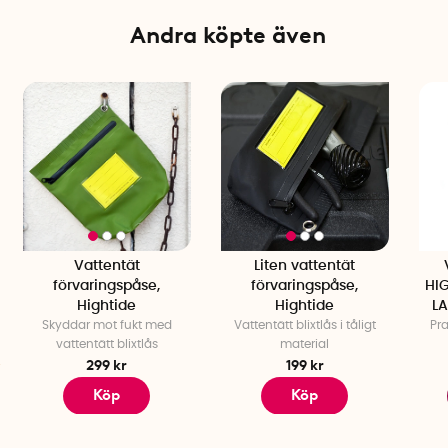
Tillverkare: Hightide
Andra köpte även
Vattentät
Liten vattentät
förvaringspåse,
förvaringspåse,
HI
Hightide
Hightide
LA
Skyddar mot fukt med
Vattentätt blixtlås i tåligt
Pra
vattentätt blixtlås
material
299 kr
199 kr
Köp
Köp