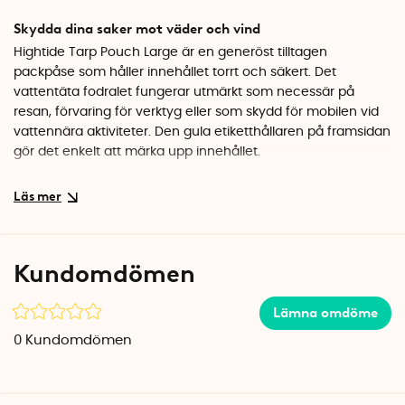
Skydda dina saker mot väder och vind
Hightide Tarp Pouch Large är en generöst tilltagen
packpåse som håller innehållet torrt och säkert. Det
vattentäta fodralet fungerar utmärkt som necessär på
resan, förvaring för verktyg eller som skydd för mobilen vid
vattennära aktiviteter. Den gula etiketthållaren på framsidan
gör det enkelt att märka upp innehållet.
Praktiska detaljer
Fodralet har en metallögla i överkanten som gör att man
enkelt kan hänga upp det på en karbinhake eller krok.
Blixtlåset är vattentätt och glider smidigt. Materialet är
Kundomdömen
samma robusta presenningsväv som används i segelsäckar
och klarar tuffa tag utan att slitas ut.
Lämna omdöme
Specifikationer
0
Kundomdömen
Mått: 23 x 24 cm
Material: Presenningsväv (tarp)
Färg: Röd