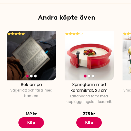
Detaljer: Metallögla för upphängning, etiketthållare
Andra köpte även
Boklampa
Springform med
Väger lätt och fästs med
keramikfat, 23 cm
Smar
klämma
Lättanvänd form med
uppläggningsfat i keramik
189 kr
375 kr
Köp
Köp