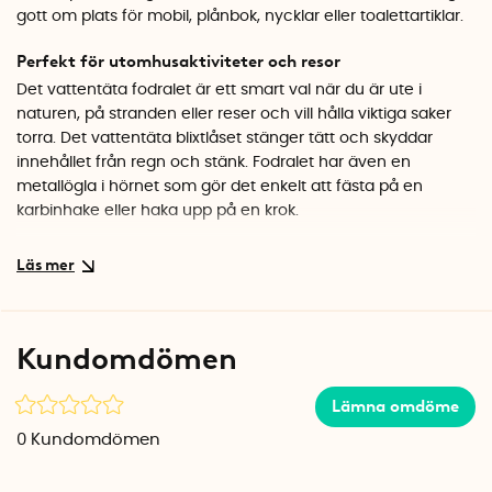
gott om plats för mobil, plånbok, nycklar eller toalettartiklar.
Perfekt för utomhusaktiviteter och resor
Det vattentäta fodralet är ett smart val när du är ute i
naturen, på stranden eller reser och vill hålla viktiga saker
torra. Det vattentäta blixtlåset stänger tätt och skyddar
innehållet från regn och stänk. Fodralet har även en
metallögla i hörnet som gör det enkelt att fästa på en
karbinhake eller haka upp på en krok.
Håll ordning med etiketthållare
På framsidan sitter en praktisk etiketthållare där du kan
märka innehållet. Perfekt om du använder flera fodral och
vill hålla ordning på vad som finns var. Finns i flera snygga
Kundomdömen
färger som passar olika stilar och användningsområden.
Specifikationer
Lämna omdöme
Mått: 23 x 24 cm
0
Kundomdömen
Material: Presenningsväv (tarp)
Stängning: Vattentätt blixtlås