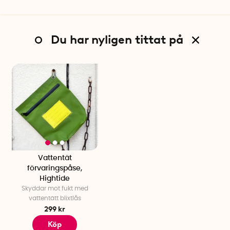
Du har nyligen tittat på
Vattentät
förvaringspåse,
Hightide
Skyddar mot fukt med
vattentätt blixtlås
299 kr
Köp