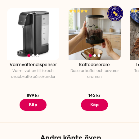
Varmvattendispenser
Kaffedoserare
T
Varmt vatten till te och
Doserar kaffet och bevarar
Te
snabbkaffe på sekunder
aromen
899 kr
145 kr
Köp
Köp
Andra köpte även