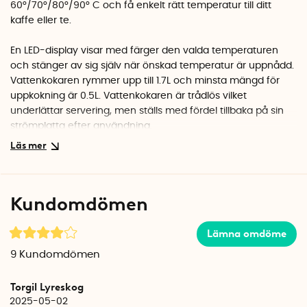
60
°
/70
°
/80
°
/90
°
C och få enkelt rätt temperatur till ditt
kaffe eller te.
En LED-display visar med färger den valda temperaturen
och stänger av sig själv när önskad temperatur är uppnådd.
Vattenkokaren rymmer upp till 1.7L och minsta mängd för
uppkokning är 0.5L. Vattenkokaren är trådlös vilket
underlättar servering, men ställs med fördel tillbaka på sin
strömplatta efter användning.
Kundomdömen
Lämna omdöme
9
Kundomdömen
Torgil Lyreskog
2025-05-02