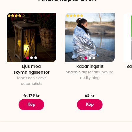
Ljus med
Räddningsfilt
Bat
skymningssensor
Snabb hjälp för att undvika
nedkylning
Tänds och släcks
automatiskt
fr. 179 kr
65 kr
Köp
Köp