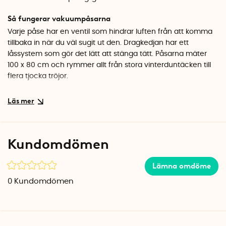
Så fungerar vakuumpåsarna
Varje påse har en ventil som hindrar luften från att komma
tillbaka in när du väl sugit ut den. Dragkedjan har ett
låssystem som gör det lätt att stänga tätt. Påsarna mäter
100 x 80 cm och rymmer allt från stora vinterduntäcken till
flera tjocka tröjor.
Skyddar textilierna under förvaring
När luften är borta hålls innehållet säkert skyddat mot
damm, fukt och insekter. Textilfibrerna tar ingen skada av
att förvaras vakuumförpackade, så dina kläder och
Kundomdömen
sängkläder är lika fräscha när du packar upp dem igen.
Påsarna är tillverkade i Spanien av slitstark plast som tål att
Lämna omdöme
användas om och om igen.
0
Kundomdömen
Specifikationer
Mått: 100 x 80 cm
Antal: 2 st
Material: Polyeten och nylon