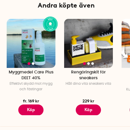
Färg: Transparent
Andra köpte även
Tillverkningsland: Spanien
Myggmedel Care Plus
Rengöringskit för
DEET 40%
sneakers
Effektivt skydd mot mygg
Håll dina vita sneakers vita
och fästingar
Ku
fr. 169 kr
229 kr
Köp
Köp