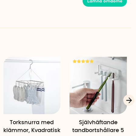
Lämna omdöme
 4,4 meter
Torksnurra med
Självhäftande
klämmor, Kvadratisk
tandbortshållare 5