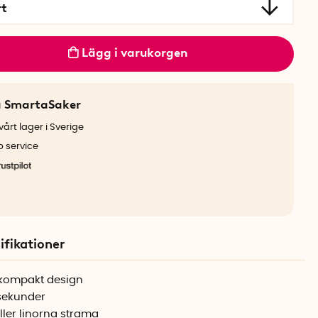
rt
Lägg i varukorgen
a SmartaSaker
årt lager i Sverige
b service
ifikationer
i kompakt design
 sekunder
ler linorna strama