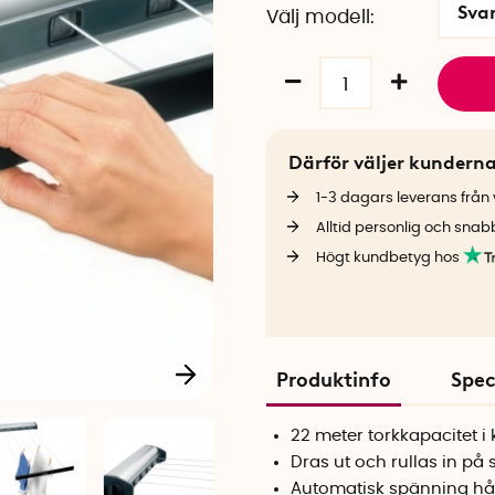
Sva
Välj modell
Därför väljer kundern
1-3 dagars leverans från v
Alltid personlig och snab
Högt kundbetyg hos
Produktinfo
Spec
22 meter torkkapacitet 
Dras ut och rullas in på
Automatisk spänning hål