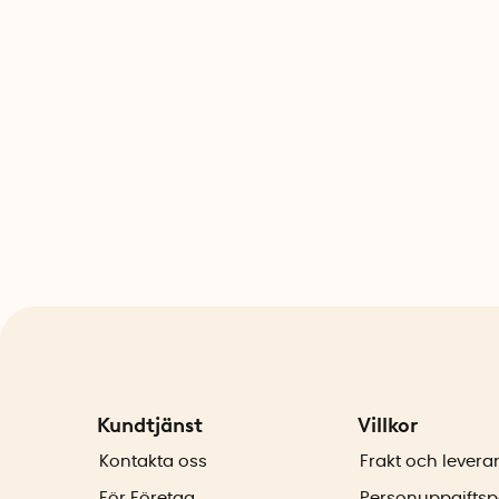
Kundtjänst
Villkor
Kontakta oss
Frakt och levera
För Företag
Personuppgiftsp