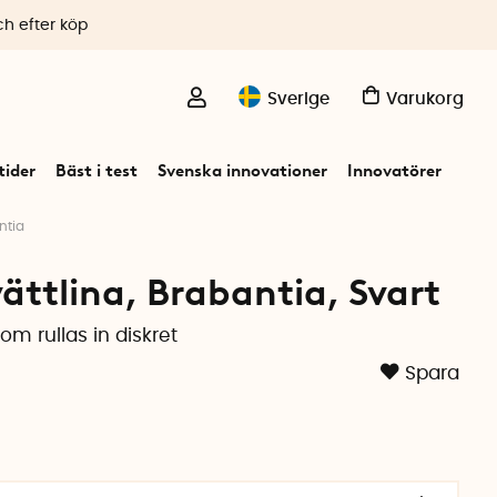
ch efter köp
Sverige
Varukorg
ider
Bäst i test
Svenska innovationer
Innovatörer
ntia
ättlina, Brabantia, Svart
om rullas in diskret
Spara