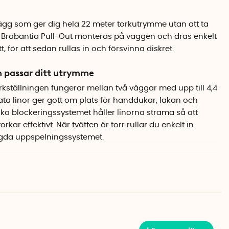
vägg som ger dig hela 22 meter torkutrymme utan att ta
. Brabantia Pull-Out monteras på väggen och dras enkelt
, för att sedan rullas in och försvinna diskret.
m passar ditt utrymme
ställningen fungerar mellan två väggar med upp till 4,4
ta linor ger gott om plats för handdukar, lakan och
ka blockeringssystemet håller linorna strama så att
kar effektivt. När tvätten är torr rullar du enkelt in
ggda uppspelningssystemet.
antia
stat stål och svart plast smälter torkställningen in i
er på balkongen. Brabantia är kända för att kombinera
avisk estetik, och den här utdragbara tvättlinan är inget
men gör att den knappt märks när den är infälld.