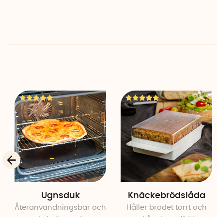
Ugnsduk
Knäckebrödslåda
Återanvändningsbar och
Håller brödet torrt och