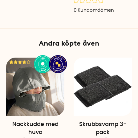
Specifikationer
0
Kundomdömen
Torkkapacitet: 22 meter
Max avstånd mellan väggar:
Antal linor: 5
Material: Borstat stål, plast
Andra köpte även
Montering: Väggmonterad
Nackkudde med
Skrubbsvamp 3-
huva
pack