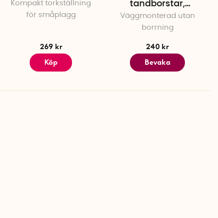
Kompakt torkställning
tandborstar,
för småplagg
Väggmonterad utan
Yamazaki
borrning
269 kr
240 kr
Köp
Bevaka