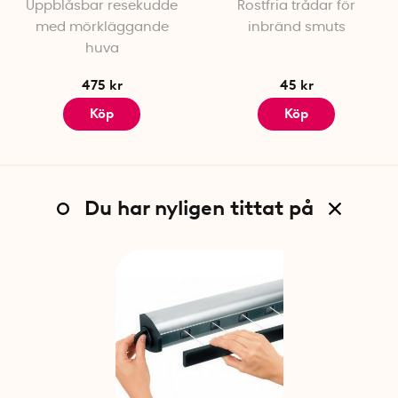
Uppblåsbar resekudde
Rostfria trådar för
med mörkläggande
inbränd smuts
huva
475 kr
45 kr
Köp
Köp
Du har nyligen tittat på