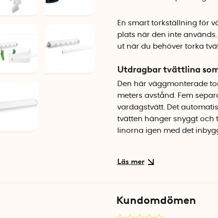
En smart torkställning för 
plats när den inte används
ut när du behöver torka tvätt
Utdragbar tvättlina so
Den här väggmonterade tork
meters avstånd. Fem separa
vardagstvätt. Det automatis
tvätten hänger snyggt och tor
linorna igen med det inby
Stilren design från Brab
Med sin moderna design i bor
tvättstugan, badrummet ell
funktion med tidlös skandin
Kundomdömen
undantag. Den kompakta for