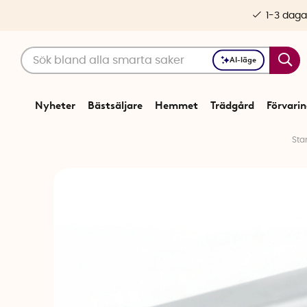
1-3 daga
AI-läge
Nyheter
Bästsäljare
Hemmet
Trädgård
Förvari
Star