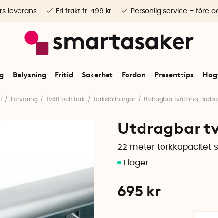
rs leverans
Fri frakt fr. 499 kr
Personlig service – före o
ng
Belysning
Fritid
Säkerhet
Fordon
Presenttips
Högt
t
Förvaring
Tvätt och tork
Torkställningar
Utdragbar tvättlina, Braba
Utdragbar tv
22 meter torkkapacitet s
695
kr