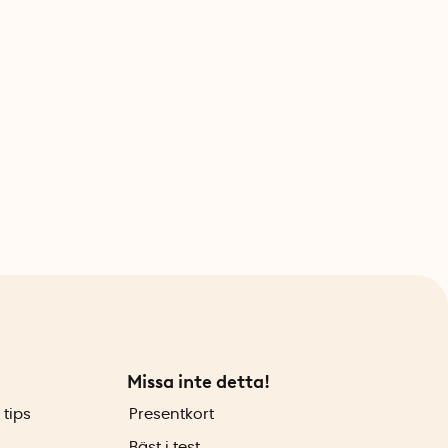
Missa inte detta!
 tips
Presentkort
Bäst i test