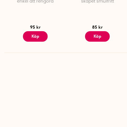
enkel att rengöra
skåpet smulfritt
95 kr
85 kr
Köp
Köp