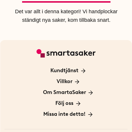
Det var allt i denna kategori! Vi handplockar
ständigt nya saker, kom tillbaka snart.
Kundtjänst
Kontakta oss
Villkor
För Företag
Frakt och leverans
Om SmartaSaker
Personuppgiftspolicy
Om oss
Följ oss
Köpvillkor
Vår historia
Blogg: Smarta tips
Missa inte detta!
Betalning
Hållbarhet
Press
Presentkort
Butiker i Stockholm