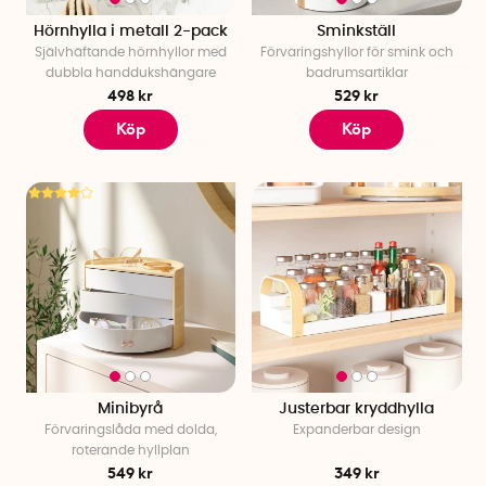
Hörnhylla i metall 2-pack
Sminkställ
Självhäftande hörnhyllor med
Förvaringshyllor för smink och
dubbla handdukshängare
badrumsartiklar
498 kr
529 kr
Köp
Köp
Minibyrå
Justerbar kryddhylla
Förvaringslåda med dolda,
Expanderbar design
roterande hyllplan
549 kr
349 kr