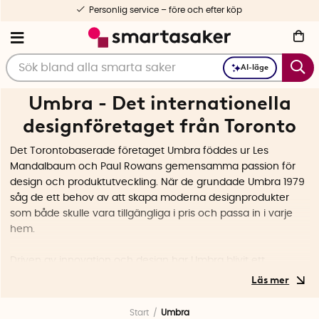
Personlig service – före och efter köp
AI-läge
Umbra - Det internationella
designföretaget från Toronto
Det Torontobaserade företaget Umbra föddes ur Les
Mandalbaum och Paul Rowans gemensamma passion för
design och produktutveckling. När de grundade Umbra 1979
såg de ett behov av att skapa moderna designprodukter
som både skulle vara tillgängliga i pris och passa in i varje
hem.
Driven av innovation och design har Umbra blivit ett
världsledande företag inom produktdesign och du kan hitta
Umbras produkter i över 120 länder runt om i hela världen.
Idag har Umbra har ett stort team av internationella
Start
Umbra