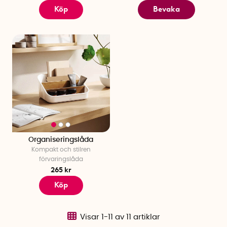
Köp
Bevaka
Organiseringslåda
Kompakt och stilren
förvaringslåda
265 kr
Köp
Visar
1-11
av
11
artiklar