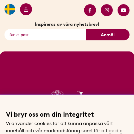
Samarbeten
Bäst i test
Innovatörer
Bästsäljare
Fyndhörnan
Inspireras av våra nyhetsbrev!
Se alla smarta saker
Anmäl
Vi bryr oss om din integritet
Vi använder cookies för att kunna anpassa vårt
innehåll och vår marknadsföring samt för att ge dig