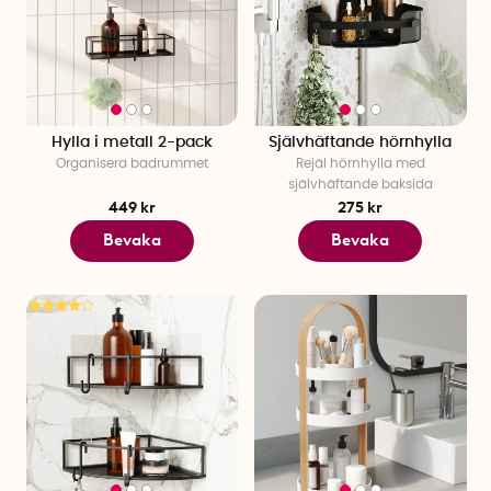
Hylla i metall 2-pack
Självhäftande hörnhylla
Organisera badrummet
Rejäl hörnhylla med
självhäftande baksida
449 kr
275 kr
Bevaka
Bevaka