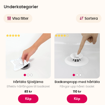
designers som ger liv och ofta en funktionell twist till
vardagliga föremål.
Underkategorier
Visa filter
Sortera
Hårfälla Sjöstjärna
Badkarspropp med hårfälla
Effektiv hårfångare till badkaret
Fångar upp håret i badet
85 kr
110 kr
Köp
Köp