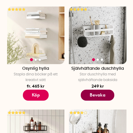
Osynlig hylla
Självhäftande duschhylla
Stapla dina böcker på ett
Stor duschhylla med
kreativt sätt
självhäftande baksida
fr. 465 kr
249 kr
Köp
Bevaka