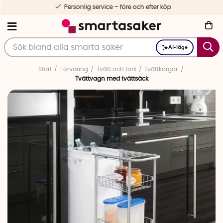
Personlig service – före och efter köp
AI-läge
Start
Förvaring
Tvätt och tork
Tvättkorgar
Tvättvagn med tvättsäck