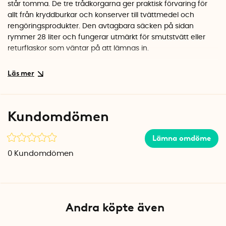
står tomma. De tre trådkorgarna ger praktisk förvaring för
allt från kryddburkar och konserver till tvättmedel och
rengöringsprodukter. Den avtagbara säcken på sidan
rymmer 28 liter och fungerar utmärkt för smutstvätt eller
returflaskor som väntar på att lämnas in.
Robust konstruktion som rullar dit du behöver den
Stommen är tillverkad i pulverlackad metall som tål fuktiga
miljöer. Fyra lättgående hjul gör att du enkelt kan flytta
vagnen när du städar eller behöver komma åt utrymmet
Kundomdömen
bakom. Säcken i polyester kan lyftas av och bäras separat
till tvättstugan eller återvinningsstationen.
Lämna omdöme
Specifikationer
0
Kundomdömen
Mått: 58 x 20 x 80 cm (B x D x H)
Säckens volym: 28 liter
Material: Pulverlackad metall, polyester
Färg: Silvergrå vagn, vit säck
Andra köpte även