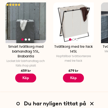
Smart tvättkorg med
Tvättkorg med tre fack
Tvä
bärhandtag 55L,
145L
Me
Brabantia
Hopfällbar tvättsorterare
med tre fack
Locket blir bärhandtag och
fälls ihop platt
459 kr
679 kr
Köp
Köp
Du har nyligen tittat på