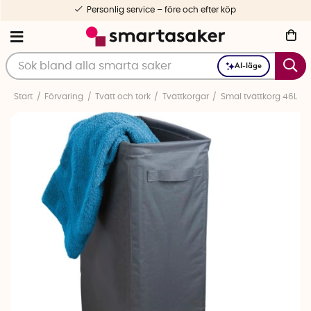
Personlig service – före och efter köp
AI-läge
Start
Förvaring
Tvätt och tork
Tvättkorgar
Smal tvättkorg 46L