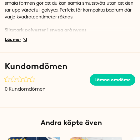
smala formen gör att du kan samla smutstvätt utan att den
tar upp värdefull golvyta. Perfekt för kompakta badrum där
varje kvadratcentimeter räknas.
Slitstark polyester i snygg grå nyans
Tvättkorgen är tillverkad i 100% polyester som är både
lättskött och tålig. Det grå tyget smälter fint in i de flesta
badrum och håller sig snyggt även efter lång tids
användning. Sidohandtaget gör det enkelt att lyfta och
Kundomdömen
flytta korgen när det är dags att bära tvätten till tvättstugan.
Passar i trånga utrymmen
Lämna omdöme
Placera tvättkorgen i springan mellan badkaret och
0
Kundomdömen
badrumsskåpet, eller i det smala utrymmet bredvid
toaletten. Den stabila konstruktionen gör att korgen står
stadigt även när den är full, och den behåller sin form tack
vare förstärkta kanter.
Andra köpte även
Specifikationer
Mått: 20 x 40 x 60 cm (B x D x H)