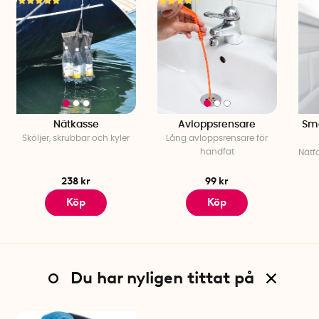
Volym: 43 liter
Material: 100% polyester
Färg: Grå
Nätkasse
Avloppsrensare
Sma
Sköljer, skrubbar och kyler
Lång avloppsrensare för
handfat
Nätf
238 kr
99 kr
Köp
Köp
Du har nyligen tittat på