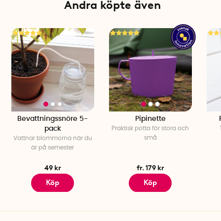
Andra köpte även
Bevattningssnöre 5-
Pipinette
pack
Praktisk potta för stora och
små
Vattnar blommorna när du
är på semester
49 kr
fr. 179 kr
Köp
Köp