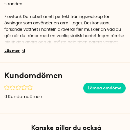
stranden.
Flowtank Dumbbell är ett perfekt träningsredskap för
övningar som använder en arm i taget. Det konstant
forsande vattnet i hanteln aktiverar fler muskler än vad du
gör när du tränar med en vanlig statisk hantel. Ingen rörelse
blir lik den andra och du måste hela tiden parera vattnet
som utmanar din styrka, balans och koordination.
Du väljer själv hur tung du vill att hanteln ska vara genom
att anpassa mängden vatten som du fyller hanteln med.
Kundomdömen
Hanteln kan fyllas med upp till 11 liter/kg vatten. Använd ett
litermått så kan du enkelt välja hur mycket vatten du häller i.
Lämna omdöme
Flowtank Dumbbell kan användas till många olika typer av
0
Kundomdömen
hantelövningar, som till exempel enarmsrodd, enarmssving,
enarmspress, bicepscurls, hantelpress och mycket mera.
Hanteln är enkel att ta med på resan och går snabbt att
både blåsa upp och tömma på vatten.
Kanske gillar du också