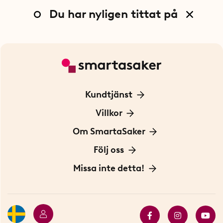
Du har nyligen tittat på
Kundtjänst
Kontakta oss
Villkor
För Företag
Frakt och leverans
Om SmartaSaker
Personuppgiftspolicy
Om oss
Följ oss
Köpvillkor
Vår historia
Blogg: Smarta tips
Missa inte detta!
Betalning
Hållbarhet
Press
Presentkort
Butiker i Stockholm
Samarbeten
Bäst i test
Innovatörer
Bästsäljare