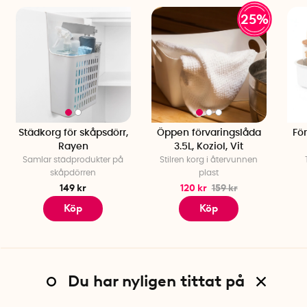
25%
Städkorg för skåpsdörr,
Öppen förvaringslåda
Fö
Rayen
3.5L, Koziol, Vit
Samlar städprodukter på
Stilren korg i återvunnen
skåpdörren
plast
149 kr
120 kr
159 kr
Köp
Köp
Du har nyligen tittat på