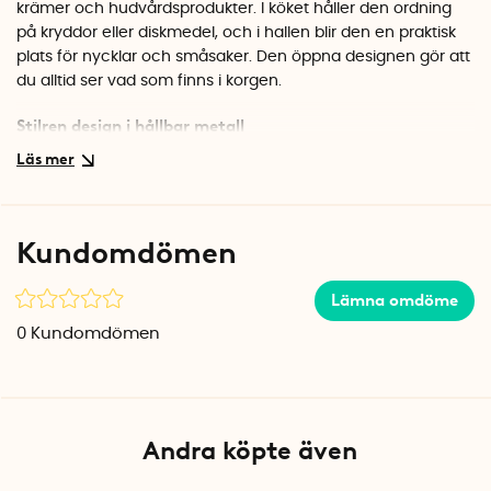
krämer och hudvårdsprodukter. I köket håller den ordning
på kryddor eller diskmedel, och i hallen blir den en praktisk
plats för nycklar och småsaker. Den öppna designen gör att
du alltid ser vad som finns i korgen.
Stilren design i hållbar metall
Korgen är tillverkad i svart metall med mjukt rundade hörn
som ger ett elegant intryck. Den låga höjden på 8 cm gör
att den smälter in utan att ta för mycket plats visuellt,
samtidigt som den rymmer det du behöver för att hålla
Kundomdömen
ordning.
Specifikationer
Lämna omdöme
Mått: 24 x 19 x 8 cm
0
Kundomdömen
Material: Metall
Färg: Svart
Andra köpte även