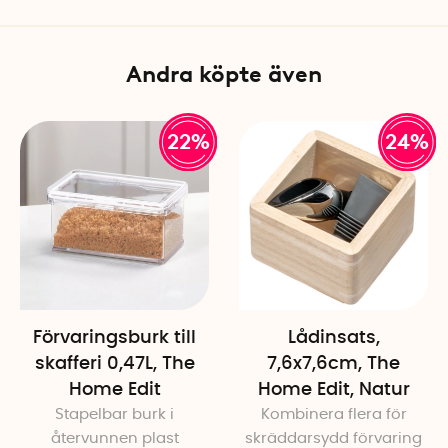
Färg: Transparent kupa, nat
Andra köpte även
22%
24%
Förvaringsburk till
Lådinsats,
skafferi 0,47L, The
7,6x7,6cm, The
Home Edit
Home Edit, Natur
Stapelbar burk i
Kombinera flera för
återvunnen plast
skräddarsydd förvaring