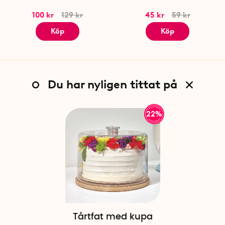
100 kr
129 kr
45 kr
59 kr
Köp
Köp
Du har nyligen tittat på
22%
Tårtfat med kupa