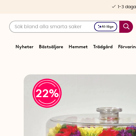
1-3 daga
AI-läge
Nyheter
Bästsäljare
Hemmet
Trädgård
Förvari
22