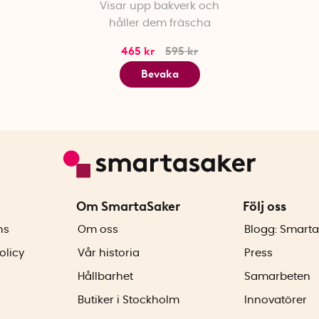
Visar upp bakverk och
håller dem fräscha
465 kr
595 kr
Bevaka
Om SmartaSaker
Följ oss
ns
Om oss
Blogg: Smarta
olicy
Vår historia
Press
Hållbarhet
Samarbeten
Butiker i Stockholm
Innovatörer