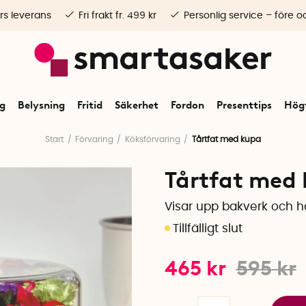
rs leverans
Fri frakt fr. 499 kr
Personlig service – före o
ng
Belysning
Fritid
Säkerhet
Fordon
Presenttips
Högt
Start
Förvaring
Köksförvaring
Tårtfat med kupa
Tårtfat med
Visar upp bakverk och h
465
kr
595
kr