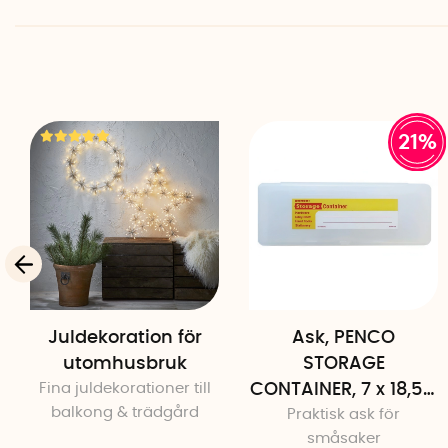
21%
Juldekoration för
Ask, PENCO
utomhusbruk
STORAGE
Fina juldekorationer till
CONTAINER, 7 x 18,5 x
balkong & trädgård
Praktisk ask för
H 2,5 cm
småsaker