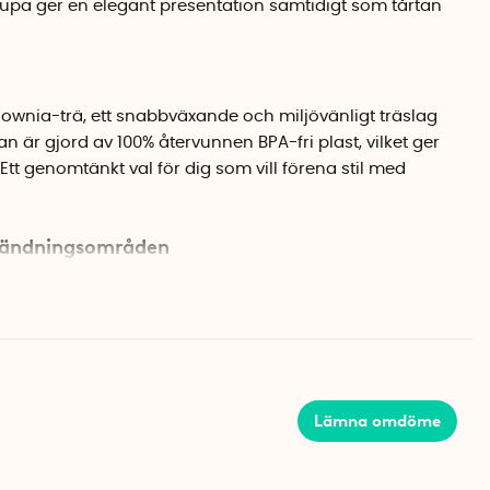
kupa ger en elegant presentation samtidigt som tårtan
ulownia-trä, ett snabbväxande och miljövänligt träslag
n är gjord av 100% återvunnen BPA-fri plast, vilket ger
 Ett genomtänkt val för dig som vill förena stil med
vändningsområden
ungerar brickan utmärkt för att servera ost, frukt eller
dar mot damm och håller maten fräsch längre, oavsett
ön eller på buffébordet. Med en diameter på 27,5 cm får
sta hemlagade tårtor och cupcakes.
Lämna omdöme
trä
PA-fri plast