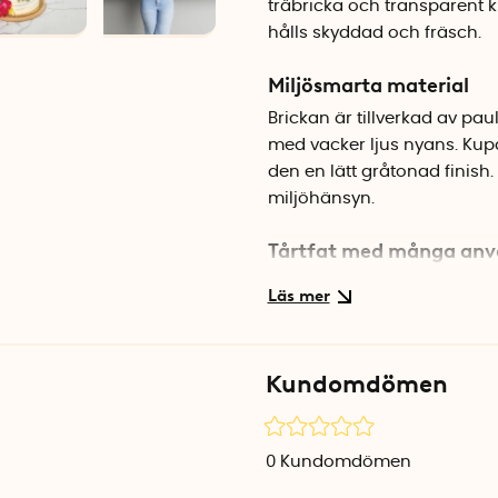
träbricka och transparent 
hålls skyddad och fräsch.
Miljösmarta material
Brickan är tillverkad av pa
med vacker ljus nyans. Kupa
den en lätt gråtonad finish.
miljöhänsyn.
Tårtfat med många an
Förutom tårtor och bakverk f
andra tilltugg. Kupan skyd
om den står framme på köks
du gott om plats för de fle
Kundomdömen
Specifikationer
Mått: Ø 27,5 x H 19,8 cm
0
Kundomdömen
Material bricka: Paulownia-
Material kupa: Återvunnen B