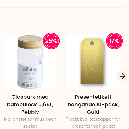
ur bricka
25%
17%
Glasburk med
Presentetikett
bambulock 0,65L,
hängande 10-pack,
Pebbly
Guld
Mellanstor för müsli och
Tjockt kvalitetspapper för
socker
presenter och paket