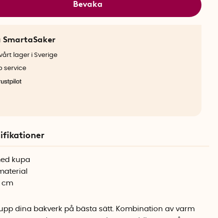
Bevaka
a SmartaSaker
årt lager i Sverige
b service
ifikationer
med kupa
material
7 cm
r upp dina bakverk på bästa sätt. Kombination av varm