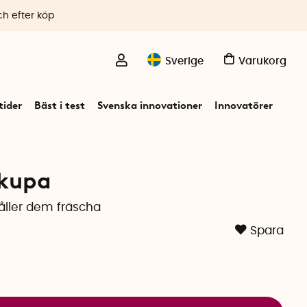
ch efter köp
Sverige
Varukorg
ider
Bäst i test
Svenska innovationer
Innovatörer
 kupa
åller dem fräscha
Spara