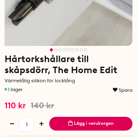
Hårtorkshållare till
skåpsdörr, The Home Edit
Värmetålig silikon för locktång
Spara
110
kr
140
kr
Lägg i varukorgen