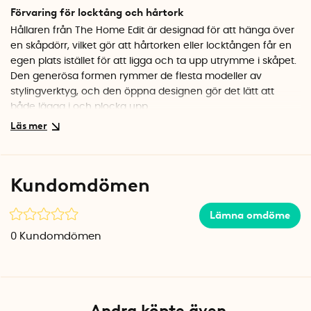
Förvaring för locktång och hårtork
Hållaren från The Home Edit är designad för att hänga över
en skåpdörr, vilket gör att hårtorken eller locktången får en
egen plats istället för att ligga och ta upp utrymme i skåpet.
Den generösa formen rymmer de flesta modeller av
stylingverktyg, och den öppna designen gör det lätt att
både lägga i och plocka upp.
Skyddar mot värme
Insidan av hållaren har ett lager av silikon som tål värme.
Det betyder att du inte behöver vänta på att locktången ska
Kundomdömen
svalna innan du lägger undan den. Praktiskt när man har
bråttom på morgonen och vill ha ordning direkt.
Lämna omdöme
Specifikationer
0
Kundomdömen
Mått: 12,1 x 12,1 x 15,2 cm
Material: BPA-fri plast och silikon
Färg: Klar/grå
Andra köpte även