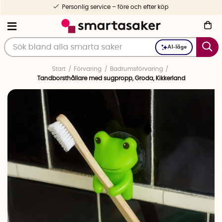
Personlig service – före och efter köp
AI-läge
Start
Förvaring
Badrumsförvaring
Tandborsthållare med sugpropp, Groda, Kikkerland