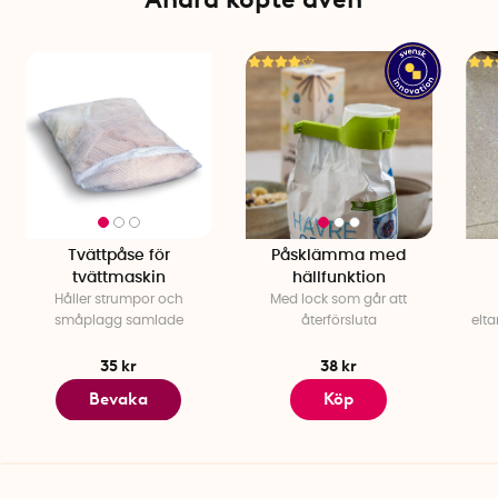
Tvättpåse för
Påsklämma med
tvättmaskin
hällfunktion
Håller strumpor och
Med lock som går att
småplagg samlade
återförsluta
elt
35 kr
38 kr
Bevaka
Köp