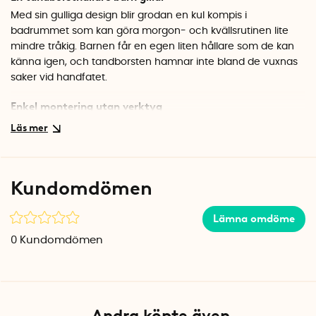
Med sin gulliga design blir grodan en kul kompis i
badrummet som kan göra morgon- och kvällsrutinen lite
mindre tråkig. Barnen får en egen liten hållare som de kan
känna igen, och tandborsten hamnar inte bland de vuxnas
saker vid handfatet.
Enkel montering utan verktyg
Tandborsthållaren fästs med sugpropp mot släta ytor som
blankt kakel, speglar, glas eller metall. Inga borrhål behövs
och du kan enkelt flytta grodan om du ändrar dig. Tänk på
att sugproppen inte fäster på matt kakel. Ett tips är att tvätta
Kundomdömen
sugproppen med lite diskmedel ibland för att den ska sitta
ordentligt.
Lämna omdöme
Specifikationer
0
Kundomdömen
Mått: 4 x 5 x 6 cm
Material: Plast
Färg: Grön
Fäste: Sugpropp
Andra köpte även