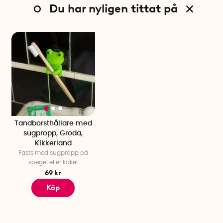
Du har nyligen tittat på
Tandborsthållare med
sugpropp, Groda,
Kikkerland
Fästs med sugpropp på
spegel eller kakel
69 kr
Köp