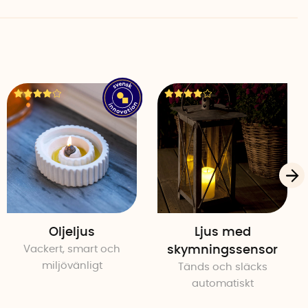
Oljeljus
Ljus med
Vackert, smart och
skymningssensor
miljövänligt
Tänds och släcks
automatiskt