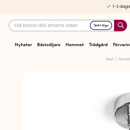
1-3 daga
AI-läge
Nyheter
Bästsäljare
Hemmet
Trädgård
Förvari
Start
Förvar