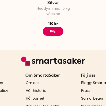
Silver
Neodym med 10 kg
hållkraft
110 kr
Köp
Om SmartaSaker
Följ oss
ns
Om oss
Blogg: Smarta
olicy
Vår historia
Press
Hållbarhet
Samarbeten