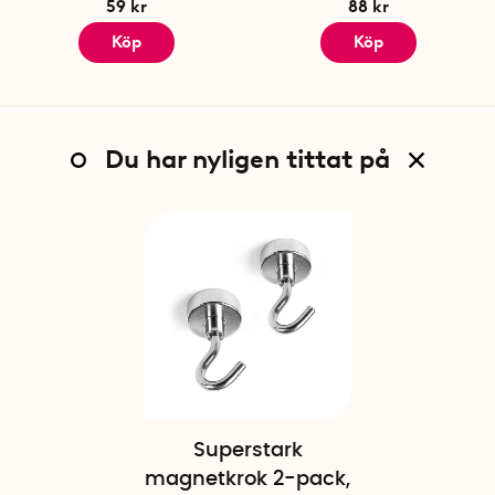
59 kr
88 kr
Köp
Köp
Du har nyligen tittat på
Superstark
magnetkrok 2-pack,