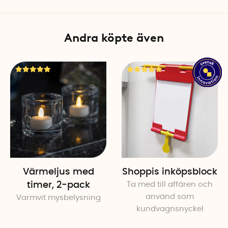
Andra köpte även
Värmeljus med
Shoppis inköpsblock
timer, 2-pack
Ta med till affären och
använd som
Varmvit mysbelysning
kundvagnsnyckel