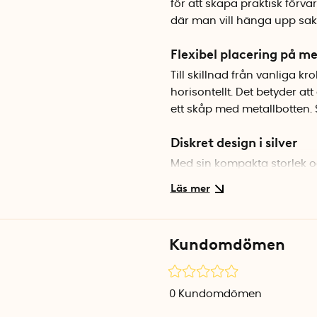
för att skapa praktisk förva
där man vill hänga upp sake
Flexibel placering på me
Till skillnad från vanliga 
horisontellt. Det betyder a
ett skåp med metallbotten. S
Diskret design i silver
Med sin kompakta storlek oc
flesta miljöer. Neodymmagne
bara 2 cm i diameter.
Specifikationer
Kundomdömen
Mått: Ø 2 x H 3,3 cm
Material: Neodym/metall
Hållkraft: 10 kg
0
Kundomdömen
Färg: Silver
Antal: 2 st