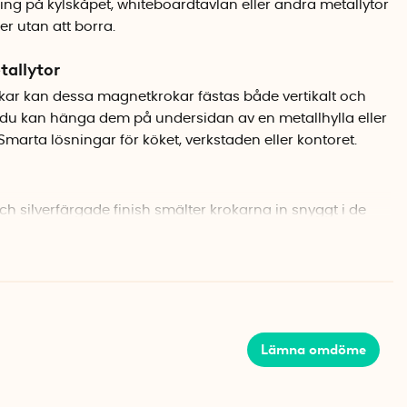
ring på kylskåpet, whiteboardtavlan eller andra metallytor
r utan att borra.
tallytor
krokar kan dessa magnetkrokar fästas både vertikalt och
tt du kan hänga dem på undersidan av en metallhylla eller
marta lösningar för köket, verkstaden eller kontoret.
h silverfärgade finish smälter krokarna in snyggt i de
terna ger maximal styrka trots den lilla storleken på
Lämna omdöme