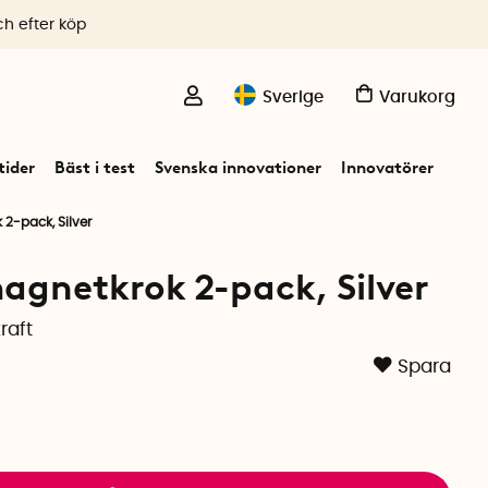
ch efter köp
Sverige
Varukorg
ider
Bäst i test
Svenska innovationer
Innovatörer
2-pack, Silver
agnetkrok 2-pack, Silver
raft
Spara