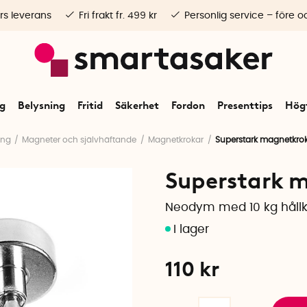
rs leverans
Fri frakt fr. 499 kr
Personlig service – före o
ng
Belysning
Fritid
Säkerhet
Fordon
Presenttips
Högt
ing
Magneter och självhäftande
Magnetkrokar
Superstark magnetkrok 
Superstark m
Neodym med 10 kg hållk
110
kr