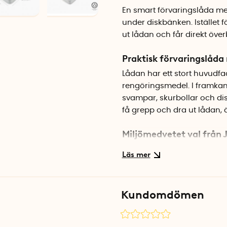
En smart förvaringslåda me
under diskbänken. Istället f
ut lådan och får direkt överb
Praktisk förvaringslåd
Lådan har ett stort huvudfac
rengöringsmedel. I framkant 
svampar, skurbollar och dis
få grepp och dra ut lådan,
Miljömedvetet val från 
Förvaringslådan är tillverk
Josephs Responsible Design-
flesta kök och badrum. Mått
diskbänken eller i ett djupt
Kundomdömen
Specifikationer
Mått: 46,5 x 30,5 x 11 cm