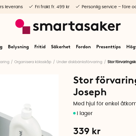
rs leverans
Fri frakt fr. 499 kr
Personlig service – före o
ng
Belysning
Fritid
Säkerhet
Fordon
Presenttips
Högt
aring
Organisera köksskåp
Under diskbänksförvaring
Stor förvarings
Stor förvari
Joseph
Med hjul för enkel åtko
339
kr