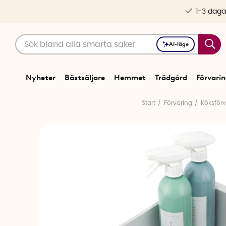
1-3 daga
AI-läge
Nyheter
Bästsäljare
Hemmet
Trädgård
Förvari
Start
Förvaring
Köksförv