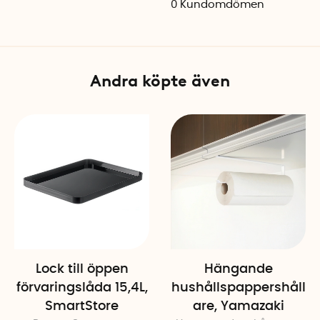
0
Kundomdömen
Material: Återvunnen plast, 
Färg: Ljusgrå (Light Stone)
Varumärke: Joseph Joseph
Andra köpte även
Lock till öppen
Hängande
förvaringslåda 15,4L,
hushållspappershåll
SmartStore
are, Yamazaki