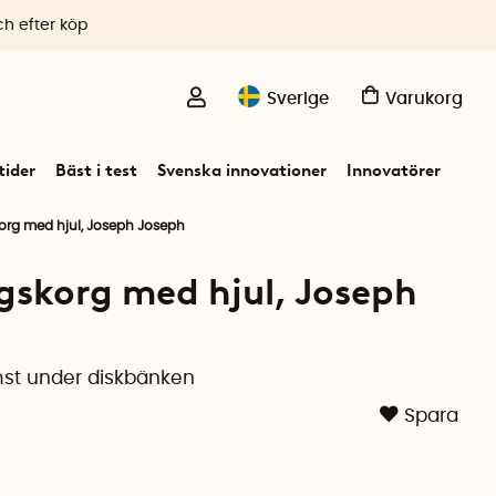
ch efter köp
Sverige
Varukorg
ider
Bäst i test
Svenska innovationer
Innovatörer
korg med hjul, Joseph Joseph
ngskorg med hjul, Joseph
mst under diskbänken
Spara