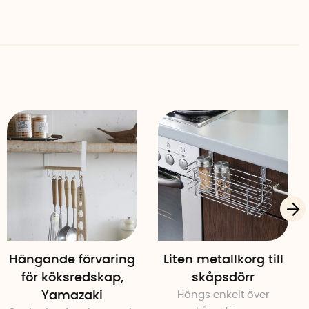
BPA-fri
Hängande förvaring
Liten metallkorg till
för köksredskap,
skåpsdörr
Yamazaki
Hängs enkelt över