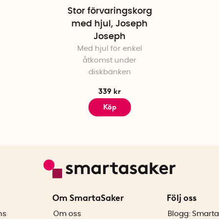
Stor förvaringskorg
med hjul, Joseph
Joseph
Med hjul för enkel
åtkomst under
diskbänken
339 kr
Köp
Om SmartaSaker
Följ oss
ns
Om oss
Blogg: Smarta