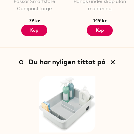
Passar Smartstore
Hängs under skåp utan
Compact Large
montering
79 kr
149 kr
Köp
Köp
Du har nyligen tittat på