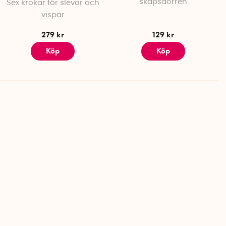
skåpsdörren
Sex krokar för slevar och
vispar
279 kr
129 kr
Köp
Köp