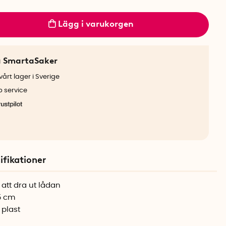
Lägg i varukorgen
a SmartaSaker
årt lager i Sverige
b service
ifikationer
t att dra ut lådan
,5 cm
 plast