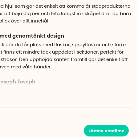
d hjul som gör det enkelt att komma åt städprodukterna
ör att böja dig ner och leta längst in i skåpet drar du bara
lick över allt innehåll.
a med genomtänkt design
k där du får plats med flaskor, sprayflaskor och större
finns ett mindre fack uppdelat i sektioner, perfekt för
ktrasor. Den upphöjda kanten framtill gör det enkelt att
 även med våta händer.
Joseph Joseph
ad av återvunnen, BPA-fri plast och ingår i Joseph
serie. Med sin neutrala ljusgråa färg smälter den in i de
en på 46,5 x 30,5 x 11 cm gör att den passar bra under
 underskåp.
Lämna omdöme