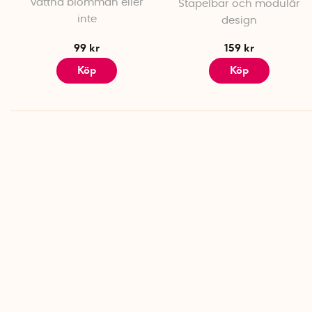
vattna blomman eller
Stapelbar och modulär
inte
design
99 kr
159 kr
Köp
Köp