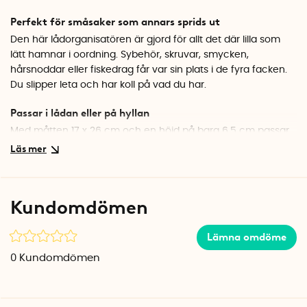
Perfekt för småsaker som annars sprids ut
Den här lådorganisatören är gjord för allt det där lilla som
lätt hamnar i oordning. Sybehör, skruvar, smycken,
hårsnoddar eller fiskedrag får var sin plats i de fyra facken.
Du slipper leta och har koll på vad du har.
Passar i lådan eller på hyllan
Med måtten 17 x 26 cm och en höjd på bara 6,5 cm passar
korgen fint i en byrålåda, på en hylla eller i badrumsskåpet.
Den fackindelade korgen håller ordningen oavsett var du
placerar den, och den flätade ytan är lätt att torka av vid
behov.
Kundomdömen
Specifikationer
Mått: 17 x 26 x 6,5 cm
Lämna omdöme
Antal fack: 4
0
Kundomdömen
Material: Polypropen
Färg: Svart