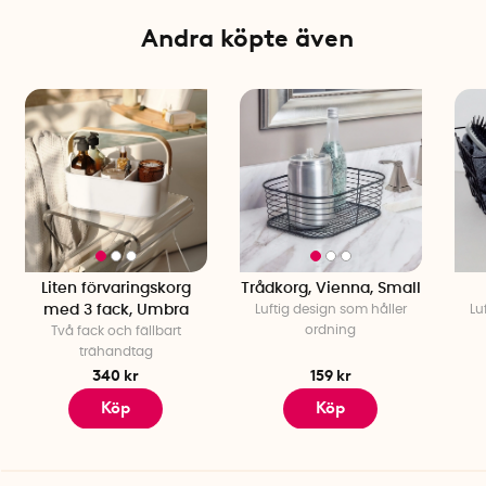
Andra köpte även
Liten förvaringskorg
Trådkorg, Vienna, Small
med 3 fack, Umbra
Luftig design som håller
Lu
ordning
Två fack och fällbart
trähandtag
340 kr
159 kr
Köp
Köp