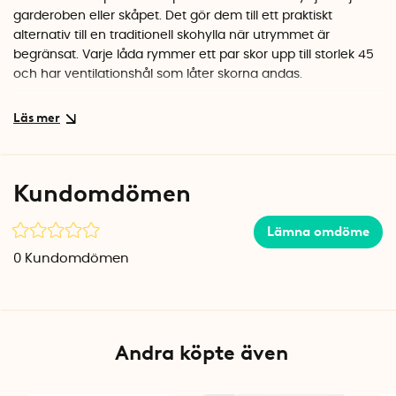
garderoben eller skåpet. Det gör dem till ett praktiskt
alternativ till en traditionell skohylla när utrymmet är
begränsat. Varje låda rymmer ett par skor upp till storlek 45
och har ventilationshål som låter skorna andas.
Ordning som håller
När skorna förvaras i egna lådor slipper du lägga dem på
varandra, vilket gör att de behåller sin form längre. Den
transparenta plasten ger garderoben ett enhetligt och
Kundomdömen
stilrent intryck. Lådorna levereras platta och viks enkelt ihop
på några sekunder.
Lämna omdöme
Specifikationer
0
Kundomdömen
Mått: 34 x 21 x 13 cm
Material: Polypropylen
Färg: Transparent
Antal: 2 st
Andra köpte även