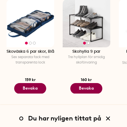
Skoväska 6 par skor, Blå
Skohylla 9 par
Sex separata fack med
Tre hyllplan för smidig
transparenta lock
skoförvaring
St
159 kr
160 kr
Bevaka
Bevaka
Du har nyligen tittat på