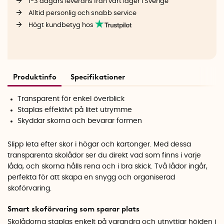
1-3 dagars leverans från vårt lager i Sverige
Alltid personlig och snabb service
Högt kundbetyg hos
Produktinfo
Specifikationer
Transparent för enkel överblick
Staplas effektivt på litet utrymme
Skyddar skorna och bevarar formen
Slipp leta efter skor i högar och kartonger. Med dessa
transparenta skolådor ser du direkt vad som finns i varje
låda, och skorna hålls rena och i bra skick. Två lådor ingår,
perfekta för att skapa en snygg och organiserad
skoförvaring.
Smart skoförvaring som sparar plats
Skolådorna staplas enkelt på varandra och utnyttjar höjden i