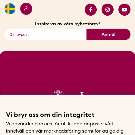
Bäst i test
Innovatörer
Bästsäljare
Fyndhörnan
Inspireras av våra nyhetsbrev!
Se alla smarta saker
Anmäl
Vi bryr oss om din integritet
Vi använder cookies för att kunna anpassa vårt
innehåll och vår marknadsföring samt för att ge dig