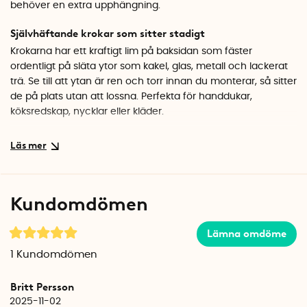
behöver en extra upphängning.
Självhäftande krokar som sitter stadigt
Krokarna har ett kraftigt lim på baksidan som fäster
ordentligt på släta ytor som kakel, glas, metall och lackerat
trä. Se till att ytan är ren och torr innan du monterar, så sitter
de på plats utan att lossna. Perfekta för handdukar,
köksredskap, nycklar eller kläder.
Stilren design i rostfritt stål
Den ovala formen och den matta finishen gör att krokarna
smälter in snyggt i de flesta miljöer. Rostfritt stål är
dessutom tåligt mot fukt, vilket gör dem till ett bra val i
Kundomdömen
badrum och kök.
Specifikationer
Lämna omdöme
Mått: 3,5 x 2 x 5 cm (B x D x H)
1
Kundomdömen
Material: Rostfritt stål
Färg: Matt silver
Britt Persson
Antal: 3 st
2025-11-02