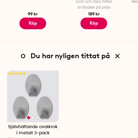
Lock och clips håller
Med
småsaker på plats
99 kr
189 kr
Köp
Köp
Du har nyligen tittat på
Självhäftande ovalkrok
i metall 3-pack