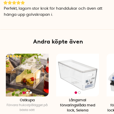
Perfekt, lagom stor krok för handdukar och även att
hänga upp golvskrapan i.
Andra köpte även
Ostkupa
Långsmal
Förvara frukostpålägget på
förvaringslåda med
f
bästa sätt
lock, Selena
loc