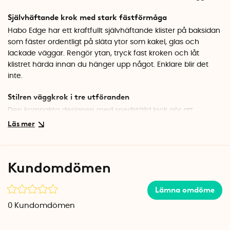
Självhäftande krok med stark fästförmåga
Habo Edge har ett kraftfullt självhäftande klister på baksidan
som fäster ordentligt på släta ytor som kakel, glas och
lackade väggar. Rengör ytan, tryck fast kroken och låt
klistret härda innan du hänger upp något. Enklare blir det
inte.
Stilren väggkrok i tre utföranden
Den kompakta designen med snedställd krok gör att
handdukar och klädesplagg hänger snyggt och säkert. Välj
mellan borstat stål för en diskret look, blankpolerat krom för
ett klassiskt badrum eller svart för en modern touch.
Kundomdömen
Specifikationer
Mått: 3,8 x 5 cm (B x H)
Djup: 3,9 cm
Lämna omdöme
Material: Metall
0
Kundomdömen
Finish: Borstat stål, krom eller svart
Montering: Självhäftande