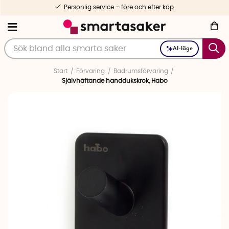
Personlig service – före och efter köp
AI-läge
Start
Förvaring
Badrumsförvaring
Självhäftande handdukskrok, Habo