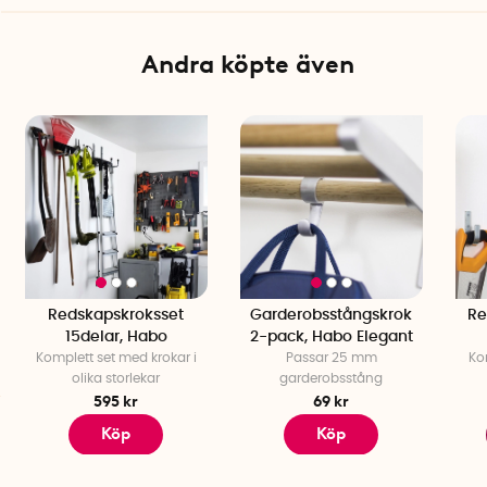
Andra köpte även
Redskapskroksset
Garderobsstångskrok
Re
15delar, Habo
2-pack, Habo Elegant
Komplett set med krokar i
Passar 25 mm
Ko
olika storlekar
garderobsstång
595 kr
69 kr
Köp
Köp