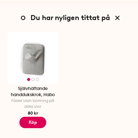
Du har nyligen tittat på
Självhäftande
handdukskrok, Habo
Fäster utan borrning på
släta ytor
80 kr
Köp