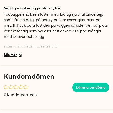
Smidig montering på släta ytor
Toapappershållaren fäster med kraftig självhäftande tejp
som håller stadigt på släta ytor som kakel, glas, plast och
metall. Tryck bara fast den på väggen så sitter den på plats.
Perfekt för dig som hyr eller helt enkelt vill slippa krångla
med skruvar och plugg.
Hållbar kvalitet i rostfritt stål
Hållaren är tillverkad i rostfritt stål med en borstad finish som
både är snygg och tålig i badrumsklimatet. Den öppna
designen gör det enkelt att byta toalettrulle, och den
rundade formen ger ett mjukt och modernt uttryck. Hållaren
Kundomdömen
kommer från Beslagsboden som är kända för sina
kvalitetsprodukter inom badrumsinredning.
Lämna omdöme
Specifikationer
0
Kundomdömen
Mått: 13,4 x 10,5 cm
Material: Borstat rostfritt stål
Montering: Självhäftande