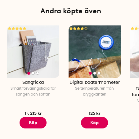
Andra köpte även
Sängficka
Digital badtermometer
Smart förvaringsficka för
Se temperaturen från
t
sängen och soffan
bryggkanten
tan
fr. 215 kr
125 kr
Köp
Köp