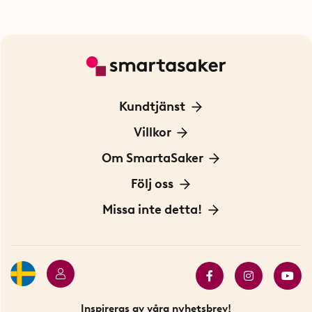
Kundtjänst
Kontakta oss
Villkor
För Företag
Frakt och leverans
Om SmartaSaker
Personuppgiftspolicy
Om oss
Följ oss
Köpvillkor
Vår historia
Blogg: Smarta tips
Missa inte detta!
Betalning
Hållbarhet
Press
Presentkort
Butiker i Stockholm
Samarbeten
Bäst i test
Innovatörer
Bästsäljare
Fyndhörnan
Inspireras av våra nyhetsbrev!