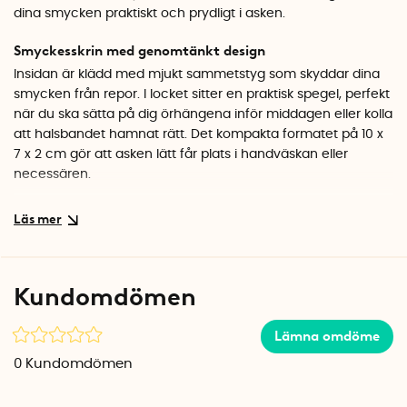
dina smycken praktiskt och prydligt i asken.
Smyckesskrin med genomtänkt design
Insidan är klädd med mjukt sammetstyg som skyddar dina
smycken från repor. I locket sitter en praktisk spegel, perfekt
när du ska sätta på dig örhängena inför middagen eller kolla
att halsbandet hamnat rätt. Det kompakta formatet på 10 x
7 x 2 cm gör att asken lätt får plats i handväskan eller
necessären.
Färgglada mönster
Utsidan pryds av ett färgglatt sicksackmönster som ger lite
extra glädje i packningsbestyren. Finns i olika
färgkombinationer, så du kan välja den som passar din stil
Kundomdömen
bäst.
Specifikationer
Lämna omdöme
Mått: 10 x 7 x 2 cm (L x B x H)
0
Kundomdömen
Fack: 4 st
Invändigt material: Sammet