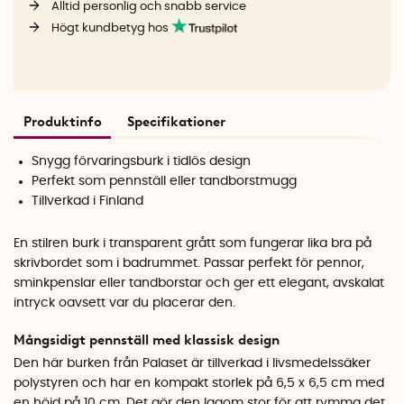
Alltid personlig och snabb service
Högt kundbetyg hos
Produktinfo
Specifikationer
Snygg förvaringsburk i tidlös design
Perfekt som pennställ eller tandborstmugg
Tillverkad i Finland
En stilren burk i transparent grått som fungerar lika bra på
skrivbordet som i badrummet. Passar perfekt för pennor,
sminkpenslar eller tandborstar och ger ett elegant, avskalat
intryck oavsett var du placerar den.
Mångsidigt pennställ med klassisk design
Den här burken från Palaset är tillverkad i livsmedelssäker
polystyren och har en kompakt storlek på 6,5 x 6,5 cm med
en höjd på 10 cm. Det gör den lagom stor för att rymma det