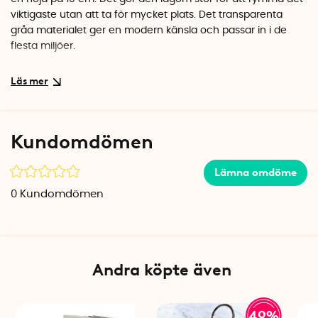
viktigaste utan att ta för mycket plats. Det transparenta
gråa materialet ger en modern känsla och passar in i de
flesta miljöer.
Kvalitet från Finland
Palaset är ett finskt varumärke med lång tradition av
funktionell design. Burken är tillverkad i Finland och håller
hög kvalitet med ett material som tål daglig användning.
Kundomdömen
Specifikationer
Mått: 6,5 x 6,5 x 10 cm
Lämna omdöme
Volym: ca 420 ml
0
Kundomdömen
Material: 100% polystyren (livsmedelssäker)
Färg: Transparent grå
Tillverkad i Finland
Andra köpte även
49%