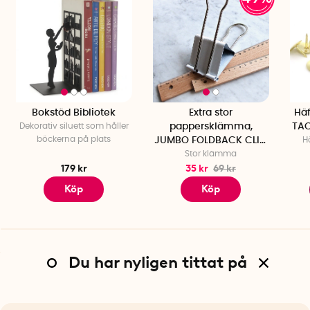
Bokstöd Bibliotek
Extra stor
Häf
Dekorativ siluett som håller
pappersklämma,
TAC
böckerna på plats
JUMBO FOLDBACK CLIP,
Hö
Stor klämma
vit
179 kr
35 kr
69 kr
Köp
Köp
Du har nyligen tittat på