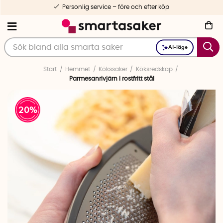
Personlig service – före och efter köp
AI-läge
Start
Hemmet
Kökssaker
Köksredskap
Parmesanrivjärn i rostfritt stål
20