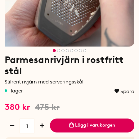
Parmesanrivjärn i rostfritt
stål
Stilrent rivjärn med serveringsskål
Spara
380
kr
475
kr
Lägg i varukorgen