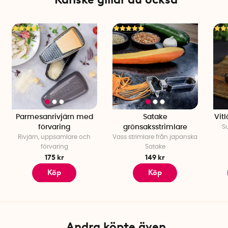
Parmesanrivjärn med
Satake
Vit
förvaring
grönsaksstrimlare
S
Rivjärn, uppsamlare och
Vass strimlare från japanska
förvaring
Satake
175 kr
149 kr
Köp
Köp
Andra köpte även