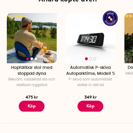
Hopfällbar stol med
Automatisk P-skiva
Dö
stoppad dyna
Autoparktime, Modell 5
Medd
Bekväm, vadderad sits och
P-skiva som automatiskt
ställbart ryggstöd
ställer in rätt tid
475 kr
349 kr
Köp
Köp