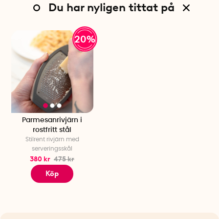
Du har nyligen tittat på
20%
Parmesanrivjärn i
rostfritt stål
Stilrent rivjärn med
serveringsskål
380 kr
475 kr
Köp