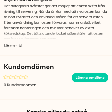
Det avtagbara rivfästet gör det möjligt att enkelt skifta från
rivning till servering. När du är klar med att riva osten kan du
ta bort rivfästet och använda skålen för att servera osten.
Efter användning kan osten förvaras i samma skål, vilket
förenklar hanteringen och minskar behovet av extra
köksredskap. Det tättslutande locket säkerställer att osten
behåller sin färskhet och arom.
Rivjärnsblad med precision och kvalitet
Parmesanrivjärnet har etsade rivjärnsblad. Till skillnad från
traditionellt stansade rivblad, är de etsade skarpare, vilket
Kundomdömen
säkerställer effektiv och jämn rivning över tid.
Specifikationer
Lämna omdöme
Material: Rostfritt stål 18/10, plast
0
Kundomdömen
Längd: 20 cm
Bredd: 5,5 cm
Höjd: 5,9 cm
Antal per förpackning: 1
Kanske gillar du också