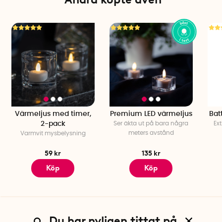
Värmeljus med timer,
Premium LED värmeljus
Bat
2-pack
Ser äkta ut på bara några
Ext
meters avstånd
Varmvit mysbelysning
59 kr
135 kr
Köp
Köp
Du har nyligen tittat på