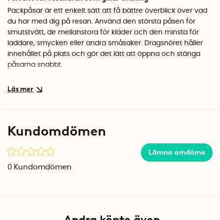
Packpåsar är ett enkelt sätt att få bättre överblick över vad
du har med dig på resan. Använd den största påsen för
smutstvätt, de mellanstora för kläder och den minsta för
laddare, smycken eller andra småsaker. Dragsnöret håller
innehållet på plats och gör det lätt att öppna och stänga
påsarna snabbt.
Lätt polyester som tar minimal plats
Påsarna är tillverkade i mjuk polyester som väger nästan
ingenting. När de inte används kan du enkelt vika ihop dem
och stoppa undan i en byrålåda eller i väskan. Det stilrena
Kundomdömen
kartmönstret i blått och beige ger dessutom lite resekänsla
redan vid packningen.
Lämna omdöme
Specifikationer
0
Kundomdömen
Antal: 4 st i olika storlekar
Material: Polyester
Färg: Blå med kartmönster
Stängning: Dragsnöre
Andra köpte även