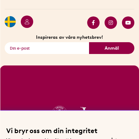
Hållbarhet
Press
Presentkort
Butiker i Stockholm
Samarbeten
Bäst i test
Innovatörer
Bästsäljare
Fyndhörnan
Inspireras av våra nyhetsbrev!
Se alla smarta saker
Anmäl
Vi bryr oss om din integritet