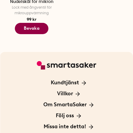
Nudelskål för mikron
Lock med ångventil för
mikrouppvärmning
99 kr
Bevaka
Kundtjänst
Kontakta oss
Villkor
För Företag
Frakt och leverans
Om SmartaSaker
Personuppgiftspolicy
Om oss
Följ oss
Köpvillkor
Vår historia
Blogg: Smarta tips
Missa inte detta!
Betalning