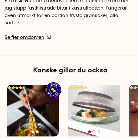
Praktisk! Nudlarna behövde fem minuter i mikron men
Tål ej ugn
jag slapp fastklistrade bitar i kastrullbotten. Fungerar
Tål frys
även utmärkt för en portion frysta grönsaker, alla
Diskmaskinssäker i översta facket
sorters.
Se fler omdömen
Kanske gillar du också