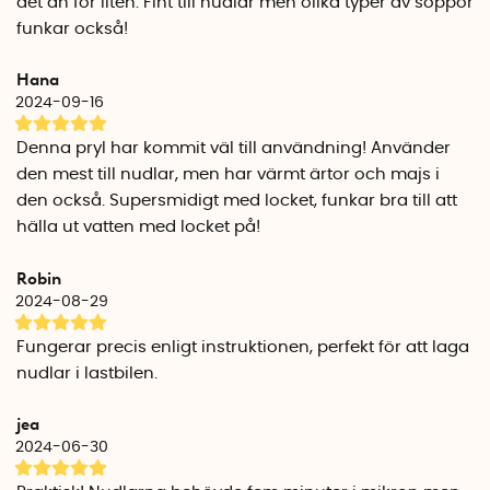
det än för liten. Fint till nudlar men olika typer av soppor
prova sig fram i den mikron man har hemma.
funkar också!
Att tänka på
Hana
Undvik att värma upp livsmedel som kan orsaka
2024-09-16
missfärgningar eller bubblor på behållarens yta, såsom
tomatbaserade såser, rödbetor, curryrätter och andra
Denna pryl har kommit väl till användning! Använder
livsmedel med hög fett- eller sockerhalt. Observera
att olika
den mest till nudlar, men har värmt ärtor och majs i
råvaror kräver varierande tillagningstider. Anpassa därför
den också. Supersmidigt med locket, funkar bra till att
tillagningstiden efter vad som tillagas. Vid återuppvärmning
hälla ut vatten med locket på!
av mat, använd korta intervaller på 1–2 minuter för att
förhindra att maten blir överhettad.
Robin
Specifikationer
2024-08-29
Vikt: 137 g
Fungerar precis enligt instruktionen, perfekt för att laga
Material: BPA-fri plast
nudlar i lastbilen.
Volym: 940 ml
Färg: Lila, mintgrön, oceanblå (osorterade färger)
jea
Längd: 17,1 cm
2024-06-30
Bredd: 15,6 cm
Höjd: 10,2 cm