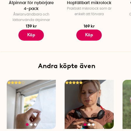
Ätpinnar för nybörjare
Hopfällbart mikrolock
4-pack
Praktiskt mikrolock som är
enkelt att förvara
Återanvändbara och
lättanvända ätpinnar
139 kr
169 kr
Köp
Köp
Andra köpte även