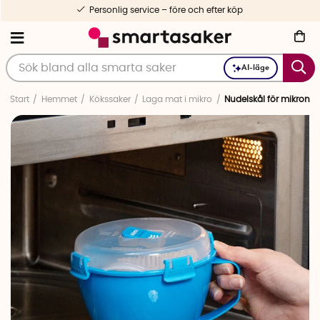
Personlig service – före och efter köp
AI-läge
Start
Hemmet
Kökssaker
Laga mat i mikro
Nudelskål för mikron