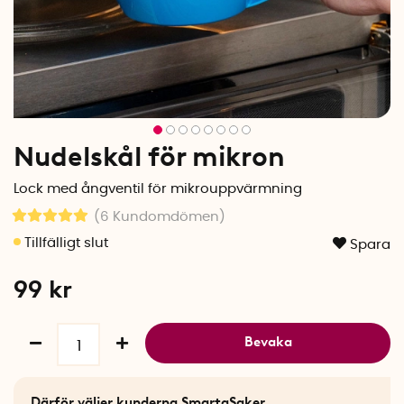
Nudelskål för mikron
Lock med ångventil för mikrouppvärmning
(6
Kundomdömen
)
Spara
99
kr
Bevaka
Därför väljer kunderna SmartaSaker